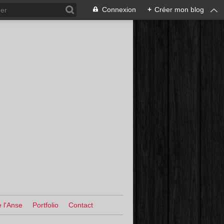
Connexion
+
Créer mon blog
 l'Anse
Portfolio
Contact