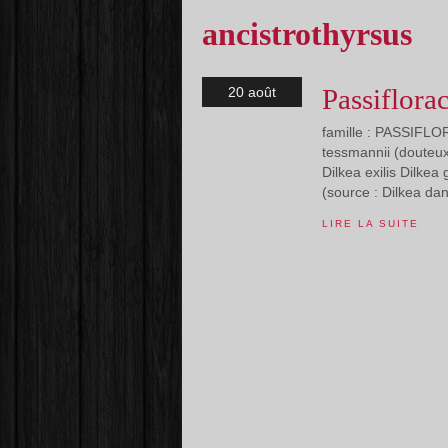
ancistrothyrsus
Passiflora
20 août
famille : PASSIFLO
tessmannii (douteux
Dilkea exilis Dilkea
(source : Dilkea dan
LIRE LA SUITE