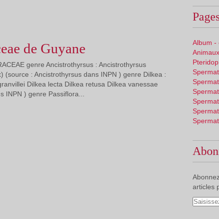
Pages
Album -
ceae de Guyane
Animaux
Pterido
RACEAE genre Ancistrothyrsus : Ancistrothyrsus
Spermat
) (source : Ancistrothyrsus dans INPN ) genre Dilkea :
Spermat
 granvillei Dilkea lecta Dilkea retusa Dilkea vanessae
Spermat
s INPN ) genre Passiflora...
Spermat
Spermat
Spermat
Abon
Abonnez
articles 