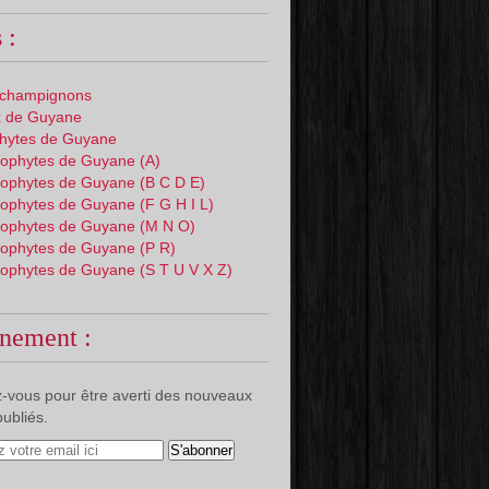
 :
 champignons
 de Guyane
phytes de Guyane
ophytes de Guyane (A)
ophytes de Guyane (B C D E)
ophytes de Guyane (F G H I L)
ophytes de Guyane (M N O)
ophytes de Guyane (P R)
ophytes de Guyane (S T U V X Z)
nement :
-vous pour être averti des nouveaux
publiés.