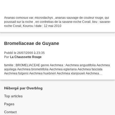
Ananas comosus var. microstachys , ananas sauvage de couleur rouge, qui
poussait sur la roche , en contrebas de la savane-roche Corail. lieu : savane-
roche Corail, Kourou / date : 12 mai 2010
Bromeliaceae de Guyane
Publié le 26/07/2000 à 23:35
Par
La Chaussette Rouge
famille : BROMELIACEAE genre Aechmea : Aechmea angustifolia Aechmea
aquilega Aechmea bromeliifolia Aechmea egleriana Aechmea fasciata
Aechmea fulgens Aechmea huebneri Aechmea xlanjouwii Aechmea
longifolia Aechmea melinonii Aechmea mertensii Aechmea moonenii...
Hébergé par Overblog
Top articles
Pages
Contact