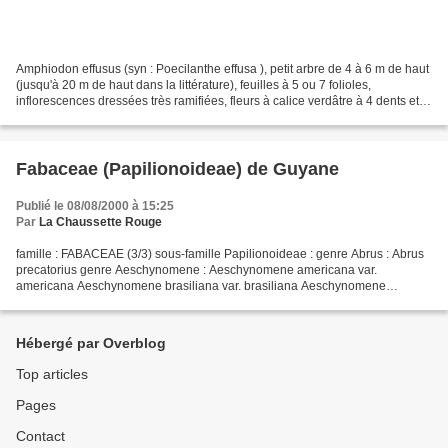
Amphiodon effusus (syn : Poecilanthe effusa ), petit arbre de 4 à 6 m de haut
(jusqu'à 20 m de haut dans la littérature), feuilles à 5 ou 7 folioles,
inflorescences dressées très ramifiées, fleurs à calice verdâtre à 4 dents et
pétales rouge sombre, fruit...
Fabaceae (Papilionoideae) de Guyane
Publié le 08/08/2000 à 15:25
Par
La Chaussette Rouge
famille : FABACEAE (3/3) sous-famille Papilionoideae : genre Abrus : Abrus
precatorius genre Aeschynomene : Aeschynomene americana var.
americana Aeschynomene brasiliana var. brasiliana Aeschynomene
densiflora Aeschynomene evenia var. serrulata Aeschynomene...
Hébergé par Overblog
Top articles
Pages
Contact