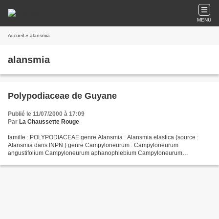
MENU
Accueil
» alansmia
alansmia
Polypodiaceae de Guyane
Publié le 11/07/2000 à 17:09
Par
La Chaussette Rouge
famille : POLYPODIACEAE genre Alansmia : Alansmia elastica (source :
Alansmia dans INPN ) genre Campyloneurum : Campyloneurum
angustifolium Campyloneurum aphanophlebium Campyloneurum
coarctatum Campyloneurum costatum Campyloneurum phyllitidis
Campyloneurum...