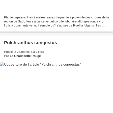
Plante dépassant les 2 mètres, assez fréquente à proximité des criques de la
région de Saül, fleurs à calice vert et corolle tubulaire allongée rouge vif,
fruits à dominante verte. Il semble qu'il s'agisse de Ruellia fulgens . lieu :
sentier Monts La...
Pulchranthus congestus
Publié le 26/08/2014 à 21:54
Par
La Chaussette Rouge