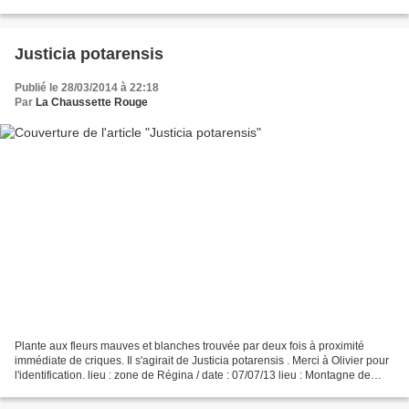
Georges de l'Oyapock / date : 12...
Justicia potarensis
Publié le 28/03/2014 à 22:18
Par
La Chaussette Rouge
Plante aux fleurs mauves et blanches trouvée par deux fois à proximité
immédiate de criques. Il s'agirait de Justicia potarensis . Merci à Olivier pour
l'identification. lieu : zone de Régina / date : 07/07/13 lieu : Montagne de
Kaw / date : 6 mars 2...