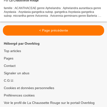
Par
La Chaussette Rouge
famille : ACANTHACEAE genre Aphelandra : Aphelandra aurantiaca genre
Asystasia : Asystasia gangetica subsp. gangetica Asystasia gangetica
subsp. micrantha genre Avicennia : Avicennia germinans genre Barleria :
Barleria lupulina Barleria repens genre Crossandra...
< Page précédente
Hébergé par Overblog
Top articles
Pages
Contact
Signaler un abus
C.G.U.
Cookies et données personnelles
Préférences cookies
Voir le profil de La Chaussette Rouge sur le portail Overblog