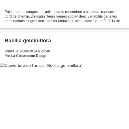
Pulchranthus congestus , petite plante rencontrée à plusieurs reprises en
bord de chemin. Délicates fleurs rouges et blanches, variabilité dans les
ponctuations rouges. lieu : sentier Molokoï, Cacao / date : 21 août 2014 lieu :
sentier Molokoï, Cacao...
Ruellia geminiflora
Publié le 20/08/2014 à 22:48
Par
La Chaussette Rouge