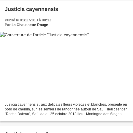
Justicia cayennensis
Publié le 01/11/2013 à 08:12
Par
La Chaussette Rouge
Justicia cayennensis , aux délicates fleurs violettes et blanches, présente en
bord de chemin, sur les sentiers de randonnée autour de Saül : lieu : sentier
"Roche Bateau", Saül date : 25 octobre 2013 lieu : Montagne des Singes,
Kourou date : 3 novembre...