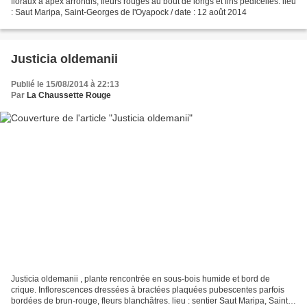
floraux à apex arrondis, fleurs rouges au bout de longs et fins pédicelles. lieu
: Saut Maripa, Saint-Georges de l'Oyapock / date : 12 août 2014
Justicia oldemanii
Publié le 15/08/2014 à 22:13
Par
La Chaussette Rouge
Justicia oldemanii , plante rencontrée en sous-bois humide et bord de
crique. Inflorescences dressées à bractées plaquées pubescentes parfois
bordées de brun-rouge, fleurs blanchâtres. lieu : sentier Saut Maripa, Saint-