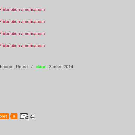
Tibourou, Roura /
date :
3 mars 2014
post
0