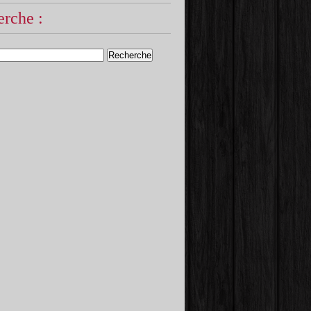
rche :