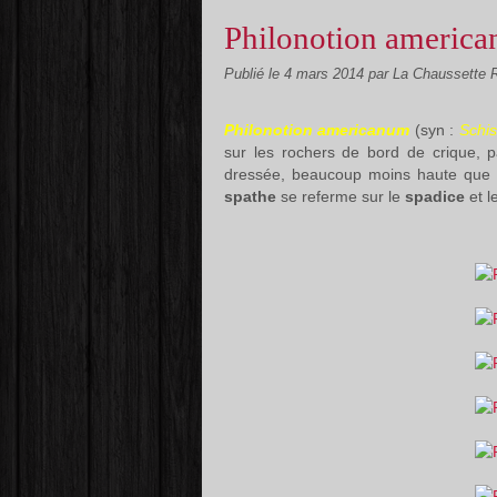
Philonotion americ
Publié le
4 mars 2014
par La Chaussette 
Philonotion americanum
(syn :
Schis
sur les rochers de bord de crique, p
dressée, beaucoup moins haute que
spathe
se referme sur le
spadice
et l