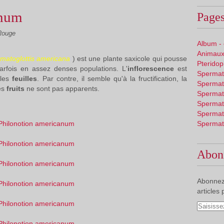
anum
Pages
Rouge
Album -
Animaux
matoglottis americana
) est une plante saxicole qui pousse
Pterido
arfois en assez denses populations. L'
inflorescence
est
Spermat
 les
feuilles
. Par contre, il semble qu'à la fructification, la
Spermat
es
fruits
ne sont pas apparents.
Spermat
Spermat
Spermat
Spermat
Abon
Abonnez
articles 