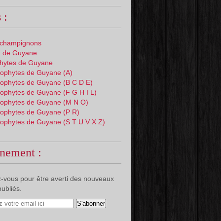
 :
 champignons
 de Guyane
phytes de Guyane
ophytes de Guyane (A)
ophytes de Guyane (B C D E)
ophytes de Guyane (F G H I L)
ophytes de Guyane (M N O)
ophytes de Guyane (P R)
ophytes de Guyane (S T U V X Z)
nement :
-vous pour être averti des nouveaux
publiés.