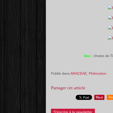
lieu :
chutes de 
Publié dans
ARACEAE
,
Philonotion
Partager cet article
Re
S'inscrire à la newsletter