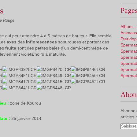
s
Pages
te Rouge
Album -
Animaux
e qui peut atteindre 4 à 5 mètres de hauteur. Elle semble
Pterido
 Les
axes
des
inflorescences
sont rouges et portent des
Spermat
Les
fruits
sont des petites baies d'un demi-centimètre de
Spermat
eviennent violets/noirs à maturité.
Spermat
Spermat
Spermat
Spermat
Abon
lieu :
zone de Kourou
Abonnez
articles 
ate :
25 janvier 2014