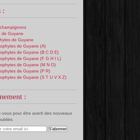
 :
 champignons
 de Guyane
phytes de Guyane
ophytes de Guyane (A)
ophytes de Guyane (B C D E)
ophytes de Guyane (F G H I L)
ophytes de Guyane (M N O)
ophytes de Guyane (P R)
ophytes de Guyane (S T U V X Z)
nement :
-vous pour être averti des nouveaux
publiés.