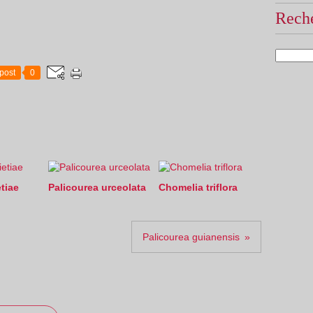
Reche
post
0
tiae
Palicourea urceolata
Chomelia triflora
Palicourea guianensis