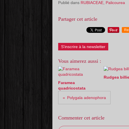
Publié dans
RUBIACEAE
,
Palicourea
Partager cet article
Re
S'inscrire à la newsletter
Vous aimerez aussi :
Rudgea billie
Faramea
quadricostata
Polygala adenophora
Commenter cet article