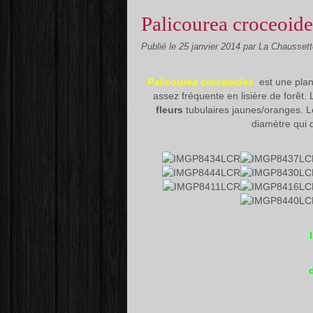
Palicourea croceoide
Publié le
25 janvier 2014
par La Chausset
Palicourea croceoides
est une plant
assez fréquente en lisière de forêt.
fleurs
tubulaires jaunes/oranges. 
diamètre qui d
d