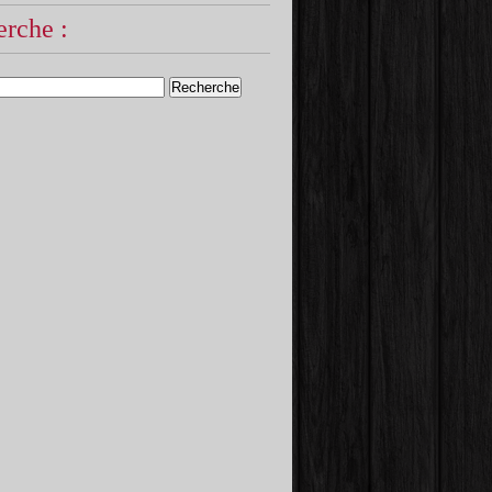
rche :