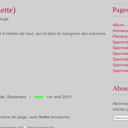
ette)
Pages
Rouge
Album -
Animaux
à 6 mètres de haut, qui vit dans la mangrove des estuaires
Pterido
Spermat
Spermat
Spermat
Spermat
Spermat
Spermat
Abon
Anse, Sinnamary /
date :
1er avril 2010
Abonnez
articles 
ordure de plage, avec
fruits
immatures :