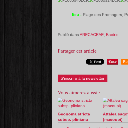
lieu :
Plage des Fromagers, Po
Publié dans
ARECACEAE
,
Bactris
Partager cet article
Re
S'inscrire à la newsletter
Vous aimerez aussi :
Geonoma stricta
Attalea sagot
subsp. pliniana
(macoupi)