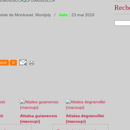
Reche
inte de Montravel, Montjoly /
date :
23 mai 2010
post
0
ii
Attalea guianensis
Attalea degranvillei
(macoupi)
(macoupi)