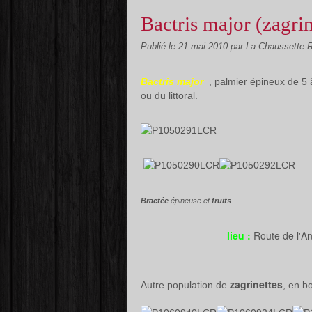
Bactris major (zagrin
Publié le
21 mai 2010
par La Chaussette 
Bactris major
, palmier épineux de 5 
ou du littoral.
Bractée
épineuse et
fruits
lieu :
Route de l'
zagrinettes
Autre population de
, en b