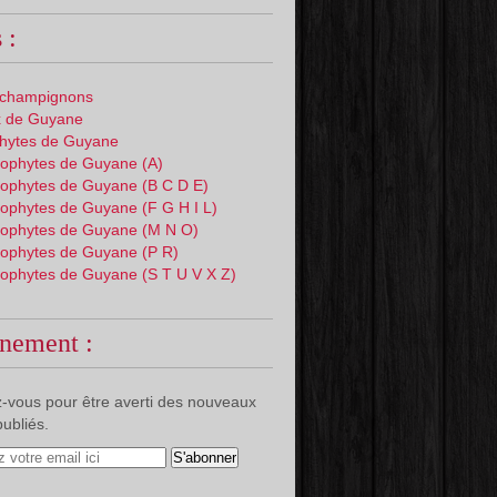
 :
 champignons
 de Guyane
phytes de Guyane
ophytes de Guyane (A)
ophytes de Guyane (B C D E)
ophytes de Guyane (F G H I L)
ophytes de Guyane (M N O)
ophytes de Guyane (P R)
ophytes de Guyane (S T U V X Z)
nement :
-vous pour être averti des nouveaux
publiés.