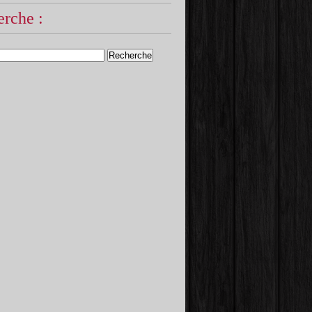
rche :