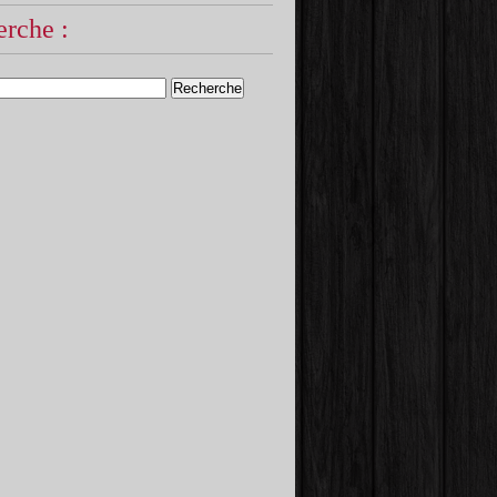
rche :