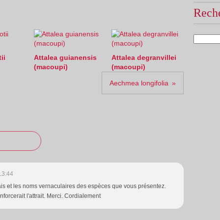
Reche
ii
Attalea guianensis
Attalea degranvillei
(macoupi)
(macoupi)
Aechmea longifolia
13:44
ais et les noms vernaculaires des espèces que vous présentez.
enforcerait l'attrait. Merci. Cordialement