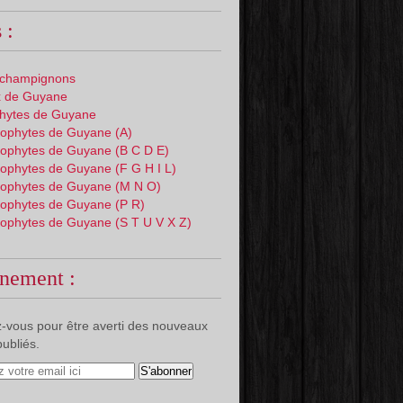
 :
 champignons
 de Guyane
phytes de Guyane
ophytes de Guyane (A)
ophytes de Guyane (B C D E)
ophytes de Guyane (F G H I L)
ophytes de Guyane (M N O)
ophytes de Guyane (P R)
ophytes de Guyane (S T U V X Z)
nement :
-vous pour être averti des nouveaux
publiés.