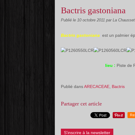
Bactris gastoniana
Publié le
10 octobre 2011
par La Chausset
Bactris gastoniana
est un palmier ép
lieu :
Piste de
Publié dans
ARECACEAE
,
Bactris
Partager cet article
Re
S'inscrire à la newsletter