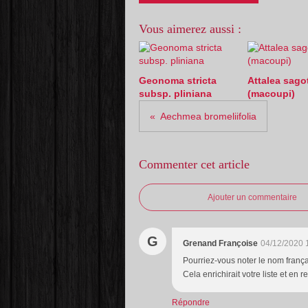
Vous aimerez aussi :
Geonoma stricta
Attalea sagot
subsp. pliniana
(macoupi)
Aechmea bromeliifolia
Commenter cet article
Ajouter un commentaire
G
Grenand Françoise
04/12/2020 
Pourriez-vous noter le nom franç
Cela enrichirait votre liste et en r
Répondre