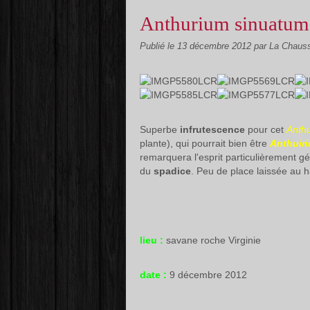
Anthurium sinuatum
Publié le
13 décembre 2012
par La Chaus
Superbe
infrutescence
pour cet
Anth
plante), qui pourrait bien être
Anthuir
remarquera l'esprit particulièrement g
du
spadice
. Peu de place laissée au ha
lieu :
savane roche Virginie
date :
9 décembre 2012