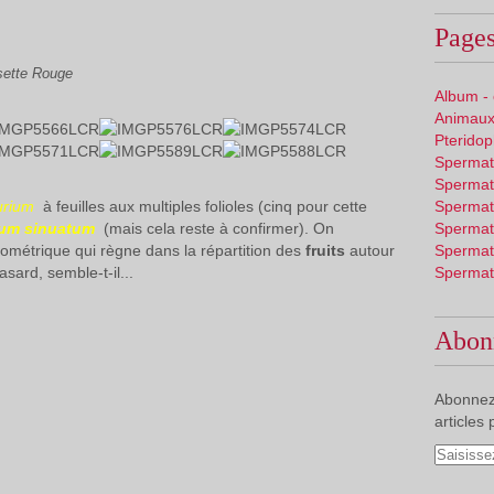
Pages
sette Rouge
Album -
Animaux
Pterido
Spermat
Spermat
urium
à feuilles aux multiples folioles (cinq pour cette
Spermat
ium sinuatum
(mais cela reste à confirmer). On
Spermat
éométrique qui règne dans la répartition des
fruits
autour
Spermat
sard, semble-t-il...
Spermat
Abon
Abonnez
articles 