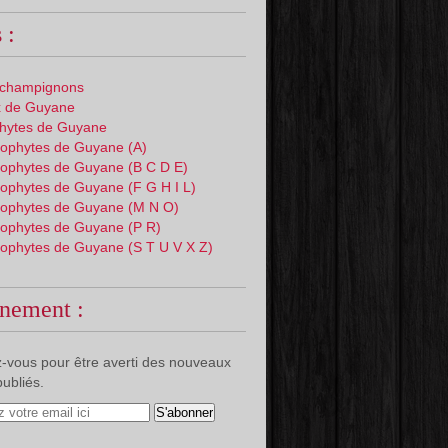
 :
 champignons
 de Guyane
phytes de Guyane
ophytes de Guyane (A)
ophytes de Guyane (B C D E)
ophytes de Guyane (F G H I L)
ophytes de Guyane (M N O)
ophytes de Guyane (P R)
ophytes de Guyane (S T U V X Z)
nement :
-vous pour être averti des nouveaux
publiés.