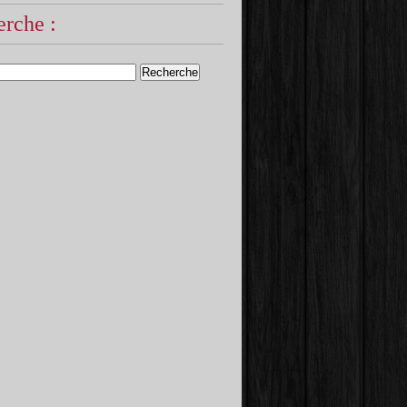
rche :