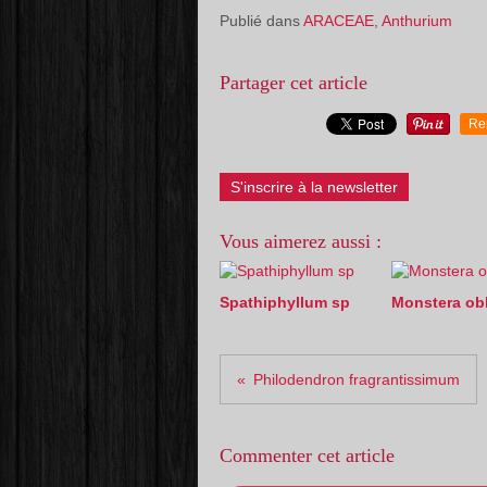
Publié dans
ARACEAE
,
Anthurium
Partager cet article
Re
S'inscrire à la newsletter
Vous aimerez aussi :
Spathiphyllum sp
Monstera ob
Philodendron fragrantissimum
Commenter cet article