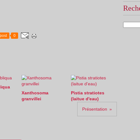
Reche
post
0
liqua
Xanthosoma
Pistia stratiotes
granvillei
(laitue d'eau)
Présentation