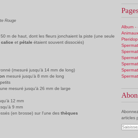
Pages
tte Rouge
Album -
Animaux
50 m de haut, dont les fleurs jonchaient la piste (une seule
Pterido
,
calice
et
pétale
étaient souvent dissociés)
Spermat
Spermat
Spermat
Spermat
ronné (mesuré jusqu'à 14 mm de long)
Spermat
ron
mesuré jusqu'à 8 mm de long
Spermat
petits
aune mesuré jusqu'à 26 mm de large
Abon
squ'à 12 mm
usqu'à 9 mm
Abonnez
essés (en brosse) sur l'une des
thèques
articles 