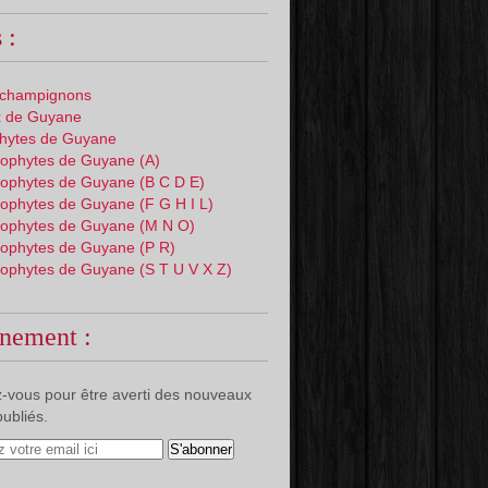
 :
 champignons
 de Guyane
phytes de Guyane
ophytes de Guyane (A)
ophytes de Guyane (B C D E)
ophytes de Guyane (F G H I L)
ophytes de Guyane (M N O)
ophytes de Guyane (P R)
ophytes de Guyane (S T U V X Z)
nement :
-vous pour être averti des nouveaux
publiés.