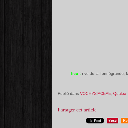
lieu :
rive de la Tonnégrande
Publié dans
VOCHYSIACEAE
,
Qualea
Partager cet article
Re