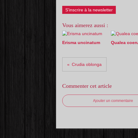
S'inscrire à la newsletter
Vous aimerez aussi :
Erisma uncinatum
Qualea coer
Crudia oblonga
Commenter cet article
Ajouter un commentaire