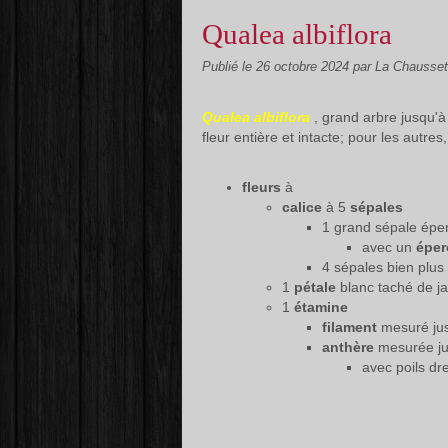
Qualea albiflora
Publié le
26 octobre 2024
par La Chausse
Qualea albiflora
, grand arbre jusqu'à 
fleur entière et intacte; pour les autres
fleurs
à
calice
à 5
sépales
1 grand sépale épe
avec un
épe
4 sépales bien plus 
1
pétale
blanc taché de j
1
étamine
filament
mesuré ju
anthère
mesurée j
avec poils dr