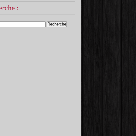
rche :