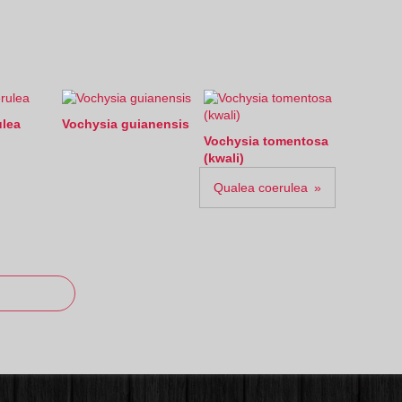
ulea
Vochysia guianensis
Vochysia tomentosa
(kwali)
Qualea coerulea