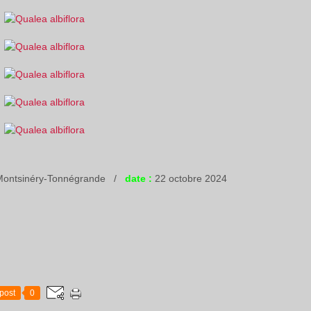
, Montsinéry-Tonnégrande /
date :
22 octobre 2024
post
0