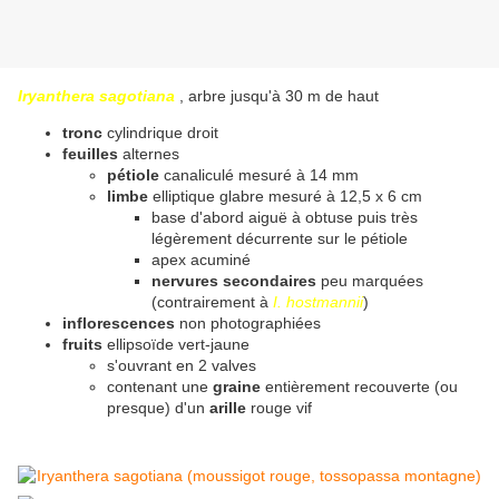
Iryanthera sagotiana
, arbre jusqu'à 30 m de haut
tronc
cylindrique droit
feuilles
alternes
pétiole
canaliculé mesuré à 14 mm
limbe
elliptique glabre mesuré à 12,5 x 6 cm
base d'abord aiguë à obtuse puis très
légèrement décurrente sur le pétiole
apex acuminé
nervures secondaires
peu marquées
(contrairement à
I. hostmannii
)
inflorescences
non photographiées
fruits
ellipsoïde vert-jaune
s'ouvrant en 2 valves
contenant une
graine
entièrement recouverte (ou
presque) d'un
arille
rouge vif