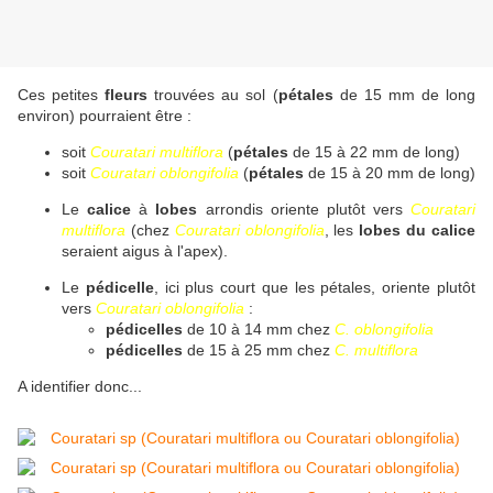
Ces petites
fleurs
trouvées au sol (
pétales
de 15 mm de long
environ) pourraient être :
soit
Couratari multiflora
(
pétales
de 15 à 22 mm de long)
soit
Couratari oblongifolia
(
pétales
de 15 à 20 mm de long)
Le
calice
à
lobes
arrondis oriente plutôt vers
Couratari
multiflora
(chez
Couratari oblongifolia
, les
lobes du calice
seraient aigus à l'apex).
Le
pédicelle
, ici plus court que les pétales, oriente plutôt
vers
Couratari oblongifolia
:
pédicelles
de 10 à 14 mm chez
C. oblongifolia
pédicelles
de 15 à 25 mm chez
C. multiflora
A identifier donc...