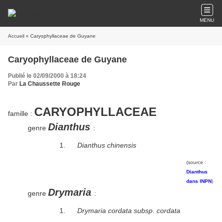
MENU
Accueil
» Caryophyllaceae de Guyane
Caryophyllaceae de Guyane
Publié le 02/09/2000 à 18:24
Par
La Chaussette Rouge
CARYOPHYLLACEAE
famille :
Dianthus
genre
:
Dianthus chinensis
(source :
Dianthus
dans INPN
)
Drymaria
genre
:
Drymaria cordata subsp. cordata