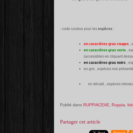
- code couleur pour les
espèces
:
en caractères gras rouges
, 
en caractères gras verts
, es
(accessibles en cliquant dessu
en caractères gras noirs
, es
en gris , espèces non présenté
en décalé , espèces introdu
Publié dans
RUPPIACEAE
,
Ruppia
,
lis
Partager cet article