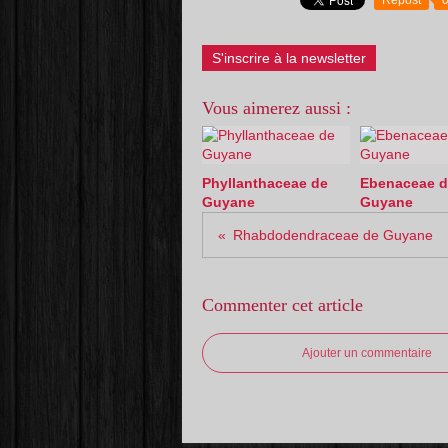
Repost
S'inscrire à la newsletter
Vous aimerez aussi :
Phyllanthaceae de
Ebenaceae d
Guyane
Guyane
Rhabdodendraceae de Guyane
Commenter cet article
Ajouter un commentaire