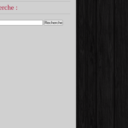
rche :