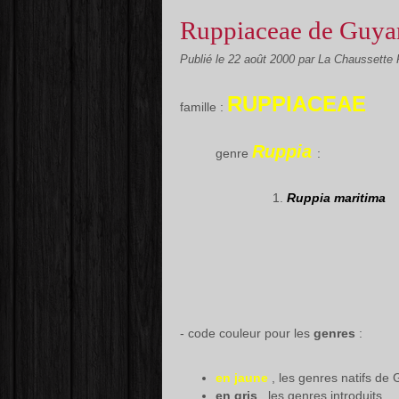
Ruppiaceae de Guya
Publié le
22 août 2000
par La Chaussette
RUPPIACEAE
famille :
Ruppia
genre
:
Ruppia maritima
- code couleur pour les
genres
:
en jaune
, les genres natifs d
en gris
, les genres introduits