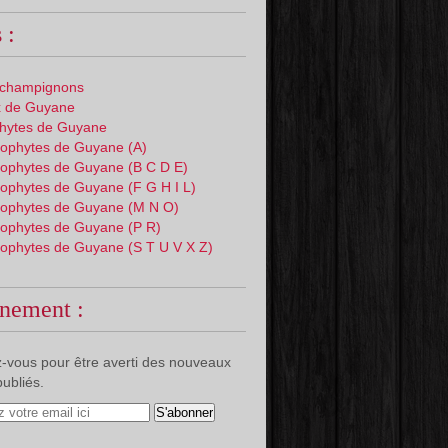
 :
 champignons
 de Guyane
phytes de Guyane
ophytes de Guyane (A)
ophytes de Guyane (B C D E)
ophytes de Guyane (F G H I L)
ophytes de Guyane (M N O)
ophytes de Guyane (P R)
ophytes de Guyane (S T U V X Z)
nement :
-vous pour être averti des nouveaux
publiés.