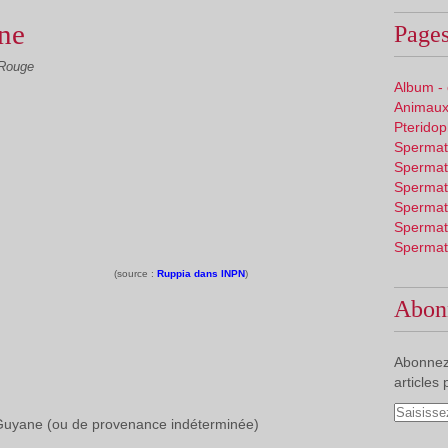
ne
Pages
 Rouge
Album -
Animaux
Pterido
Spermat
Spermat
Spermat
Spermat
Spermat
Spermat
(source :
Ruppia dans INPN
)
Abon
Abonnez
articles 
e Guyane (ou de provenance indéterminée)