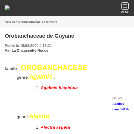
MENU
Accueil
» Orobanchaceae de Guyane
Orobanchaceae de Guyane
Publié le 15/08/2000 à 17:21
Par
La Chaussette Rouge
OROBANCHACEAE
famille :
Agalinis
genre
:
Agalinis hispidula
(source :
Agalinis
dans INPN
)
Alectra
genre
:
Alectra aspera