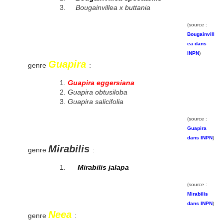
Bougainvillea x buttania
(source :
Bougainvill
ea dans
INPN
)
Guapira
genre
:
Guapira eggersiana
Guapira obtusiloba
Guapira salicifolia
(source :
Guapira
dans INPN
)
Mirabilis
genre
:
Mirabilis jalapa
(source :
Mirabilis
dans INPN
)
Neea
genre
: