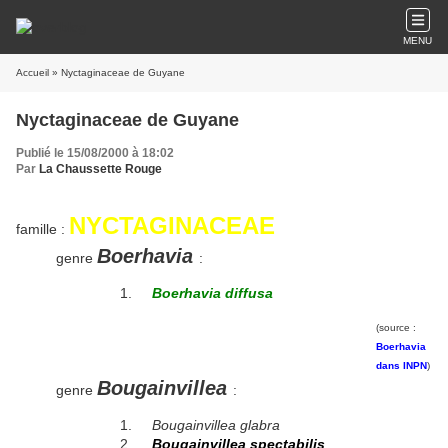
MENU
Accueil
» Nyctaginaceae de Guyane
Nyctaginaceae de Guyane
Publié le 15/08/2000 à 18:02
Par
La Chaussette Rouge
NYCTAGINACEAE
famille :
Boerhavia
genre
:
Boerhavia diffusa
(source :
Boerhavia
dans INPN
)
Bougainvillea
genre
:
Bougainvillea glabra
Bougainvillea spectabilis