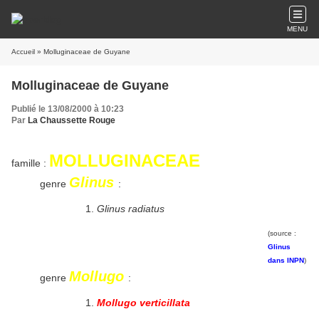
MENU
Accueil
» Molluginaceae de Guyane
Molluginaceae de Guyane
Publié le 13/08/2000 à 10:23
Par
La Chaussette Rouge
MOLLUGINACEAE
famille :
Glinus
genre
:
Glinus radiatus
(source :
Glinus
dans INPN
)
Mollugo
genre
:
Mollugo verticillata