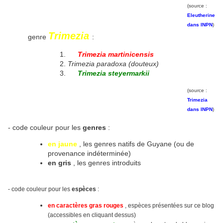
(source :
Eleutherine
dans INPN
)
Trimezia
genre
:
Trimezia martinicensis
Trimezia paradoxa (douteux)
Trimezia steyermarkii
(source :
Trimezia
dans INPN
)
- code couleur pour les
genres
:
en jaune
, les genres natifs de Guyane (ou de
provenance indéterminée)
en gris
, les genres introduits
- code couleur pour les
espèces
:
en caractères gras rouges
, espèces présentées sur ce blog
(accessibles en cliquant dessus)