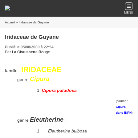
MENU
Accueil
» Iridaceae de Guyane
Iridaceae de Guyane
Publié le 05/08/2000 à 22:54
Par
La Chaussette Rouge
IRIDACEAE
famille :
Cipura
genre
:
Cipura paludosa
(source :
Cipura
dans INPN
)
Eleutherine
genre
:
Eleutherine bulbosa