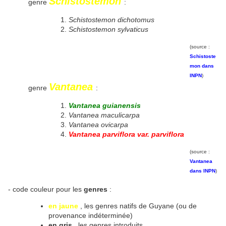
Schistostemon
genre
:
Schistostemon dichotomus
Schistostemon sylvaticus
(source :
Schistoste
mon dans
INPN
)
Vantanea
genre
:
Vantanea guianensis
Vantanea maculicarpa
Vantanea ovicarpa
Vantanea parviflora var. parviflora
(source :
Vantanea
dans INPN
)
- code couleur pour les
genres
:
en jaune
, les genres natifs de Guyane (ou de
provenance indéterminée)
en gris
, les genres introduits