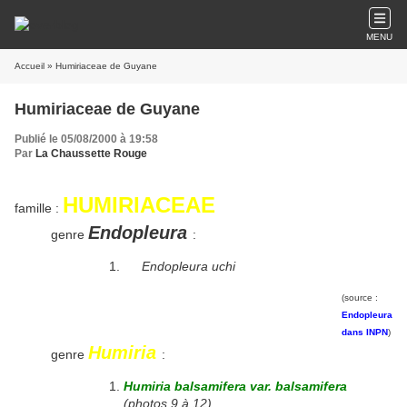
MENU
Accueil
» Humiriaceae de Guyane
Humiriaceae de Guyane
Publié le 05/08/2000 à 19:58
Par
La Chaussette Rouge
HUMIRIACEAE
famille :
Endopleura
genre
:
Endopleura uchi
(source :
Endopleura
dans INPN
)
Humiria
genre
:
Humiria balsamifera var. balsamifera
(photos 9 à 12)