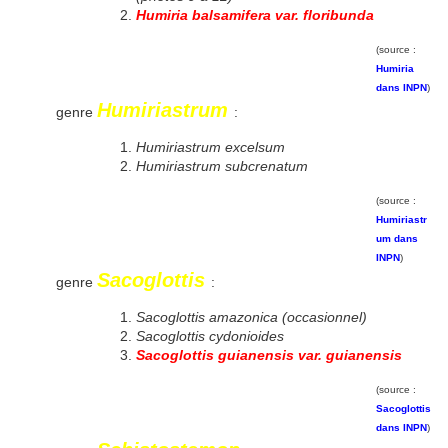
Humiria balsamifera var. floribunda
(source :
Humiria
dans INPN
)
Humiriastrum
genre
:
Humiriastrum excelsum
Humiriastrum subcrenatum
(source :
Humiriastr
um dans
INPN
)
Sacoglottis
genre
:
Sacoglottis amazonica (occasionnel)
Sacoglottis cydonioides
Sacoglottis guianensis var. guianensis
(source :
Sacoglottis
dans INPN
)