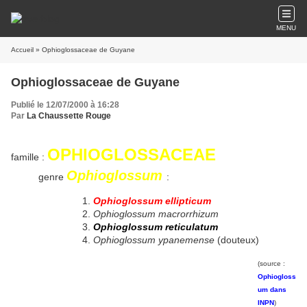
MENU
Accueil
» Ophioglossaceae de Guyane
Ophioglossaceae de Guyane
Publié le 12/07/2000 à 16:28
Par
La Chaussette Rouge
OPHIOGLOSSACEAE
famille :
Ophioglossum
genre
:
Ophioglossum ellipticum
Ophioglossum macrorrhizum
Ophioglossum reticulatum
Ophioglossum ypanemense
(douteux)
(source :
Ophiogloss
um dans
INPN
)