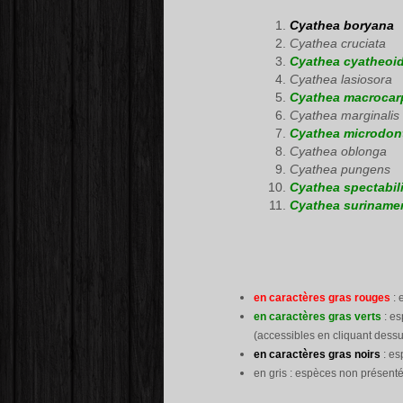
Cyathea boryana
Cyathea cruciata
Cyathea cyatheoi
Cyathea lasiosora
Cyathea macrocar
Cyathea marginalis
Cyathea microdon
Cyathea oblonga
Cyathea pungens
Cyathea spectabil
Cyathea suriname
en caractères gras rouges
: 
en caractères gras verts
: es
(accessibles en cliquant dessu
en caractères gras noirs
: es
en gris : espèces non présenté