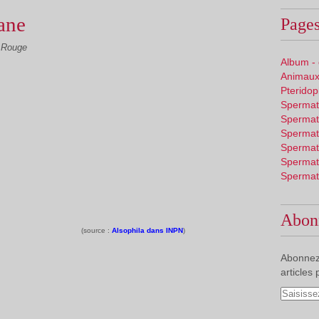
ane
Pages
 Rouge
Album -
Animaux
Pterido
Spermat
Spermat
Spermat
Spermat
Spermat
Spermat
Abon
(source :
Alsophila dans INPN
)
Abonnez
articles 