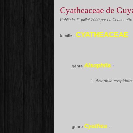
Cyatheaceae de Guy
Publié le
11 juillet 2000
par La Chaussette
CYATHEACEAE
famille :
Alsophila
genre
:
Alsophila cuspidata
Cyathea
genre
: