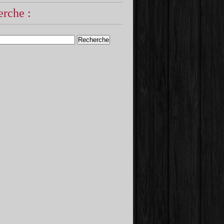
rche :