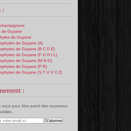
 :
 champignons
 de Guyane
phytes de Guyane
ophytes de Guyane (A)
ophytes de Guyane (B C D E)
ophytes de Guyane (F G H I L)
ophytes de Guyane (M N O)
ophytes de Guyane (P R)
ophytes de Guyane (S T U V X Z)
nement :
-vous pour être averti des nouveaux
publiés.