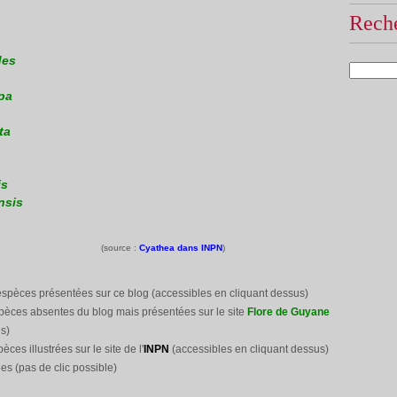
Reche
des
pa
ta
is
nsis
(source :
Cyathea dans INPN
)
espèces présentées sur ce blog (accessibles en cliquant dessus)
pèces absentes du blog mais présentées sur le site
Flore de Guyane
s)
pèces illustrées sur le site
de l'
INPN
(accessibles en cliquant dessus)
es (pas de clic possible)