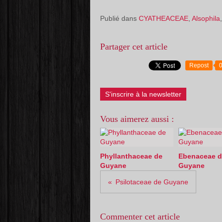
Publié dans
CYATHEACEAE
,
Alsophila
Partager cet article
Repost
S'inscrire à la newsletter
Vous aimerez aussi :
Phyllanthaceae de
Ebenaceae d
Guyane
Guyane
Psilotaceae de Guyane
Commenter cet article