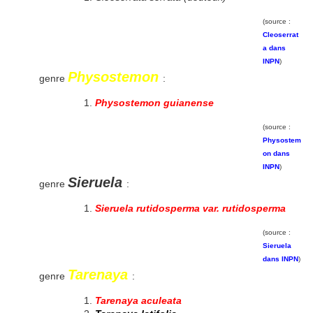
(source :
Cleoserrat
a dans
INPN
)
Physostemon
genre
:
Physostemon guianense
(source :
Physostem
on dans
INPN
)
Sieruela
genre
:
Sieruela rutidosperma var. rutidosperma
(source :
Sieruela
dans INPN
)
Tarenaya
genre
:
Tarenaya aculeata