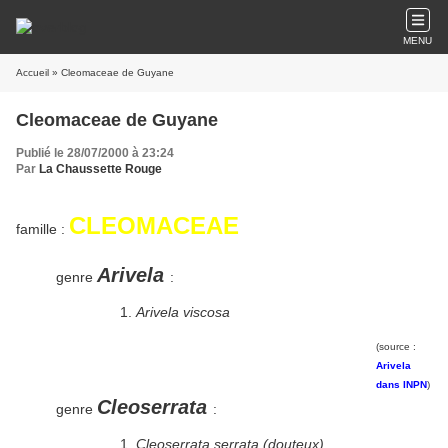
MENU
Accueil
» Cleomaceae de Guyane
Cleomaceae de Guyane
Publié le 28/07/2000 à 23:24
Par
La Chaussette Rouge
CLEOMACEAE
famille :
Arivela
genre
:
Arivela viscosa
(source :
Arivela
dans INPN
)
Cleoserrata
genre
:
Cleoserrata serrata (douteux)