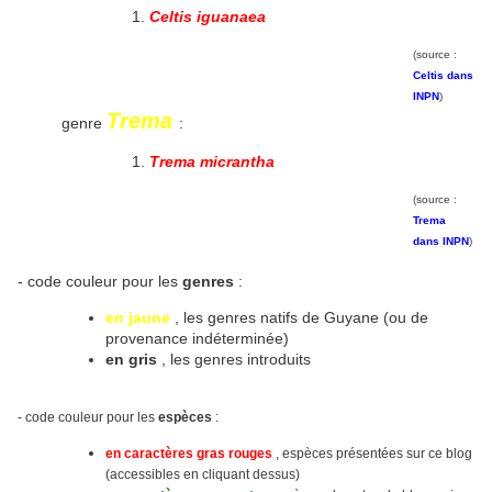
Celtis iguanaea
(source :
Celtis dans
INPN
)
Trema
genre
:
Trema micrantha
(source :
Trema
dans INPN
)
- code couleur pour les
genres
:
en jaune
, les genres natifs de Guyane (ou de
provenance indéterminée)
en gris
, les genres introduits
- code couleur pour les
espèces
:
en caractères gras rouges
, espèces présentées sur ce blog
(accessibles en cliquant dessus)