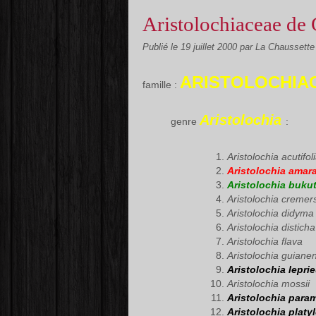
Aristolochiaceae de
Publié le
19 juillet 2000
par La Chaussett
ARISTOLOCHIA
famille :
Aristolochia
genre
:
Aristolochia acutifol
Aristolochia amar
Aristolochia bukut
Aristolochia cremers
Aristolochia didyma
Aristolochia disticha
Aristolochia flava
Aristolochia guiane
Aristolochia leprie
Aristolochia mossii
Aristolochia para
Aristolochia platy