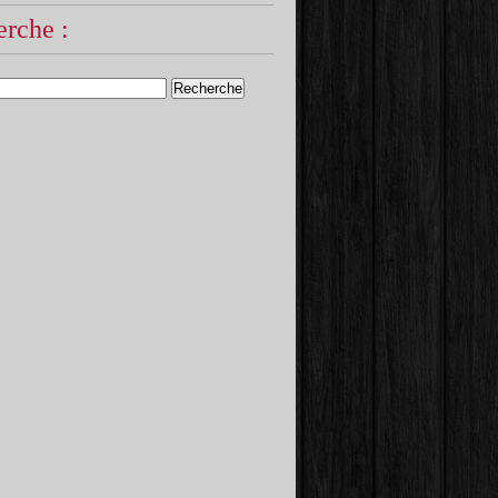
rche :