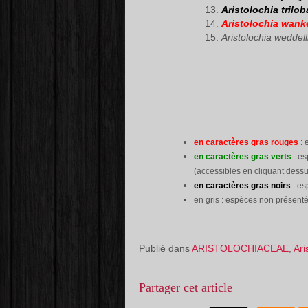
Aristolochia trilob
Aristolochia wan
Aristolochia weddell
en caractères gras rouges
: 
en caractères gras verts
: es
(accessibles en cliquant dessu
en caractères gras noirs
: es
en gris : espèces non présenté
Publié dans
ARISTOLOCHIACEAE
,
Ari
Partager cet article