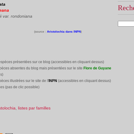
ata
Reche
keana
ii var. rondoniana
(source :
Aristolochia dans INPN
)
espèces présentées sur ce blog (accessibles en cliquant dessus)
pèces absentes du blog mais présentées sur le site
Flore de Guyane
s)
pèces illustrées sur le site
de l'
INPN
(accessibles en cliquant dessus)
es (pas de clic possible)
stolochia
,
listes par familles