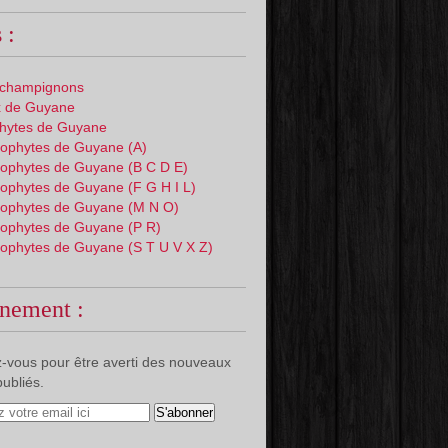
 :
 champignons
 de Guyane
phytes de Guyane
ophytes de Guyane (A)
ophytes de Guyane (B C D E)
ophytes de Guyane (F G H I L)
ophytes de Guyane (M N O)
ophytes de Guyane (P R)
ophytes de Guyane (S T U V X Z)
nement :
-vous pour être averti des nouveaux
publiés.