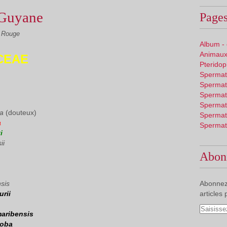
 Guyane
Pages
e Rouge
Album -
Animaux
CEAE
Pterido
Spermat
Spermat
Spermat
Spermat
ia
(douteux)
Spermat
a
Spermat
i
ii
Abon
nsis
Abonnez
urii
articles 
maribensis
loba