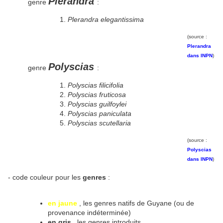
Plerandra
genre
:
Plerandra elegantissima
(source :
Plerandra
dans INPN
)
Polyscias
genre
:
Polyscias filicifolia
Polyscias fruticosa
Polyscias guilfoylei
Polyscias paniculata
Polyscias scutellaria
(source :
Polyscias
dans INPN
)
- code couleur pour les
genres
:
en jaune
, les genres natifs de Guyane (ou de
provenance indéterminée)
en gris
, les genres introduits