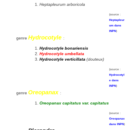
Heptapleurum arboricola
(source :
Heptapleur
um dans
INPN
)
Hydrocotyle
genre
:
Hydrocotyle bonariensis
Hydrocotyle umbellata
Hydrocotyle verticillata
(douteux)
(source :
Hydrocotyl
e dans
INPN
)
Oreopanax
genre
:
Oreopanax capitatus var. capitatus
(source :
Oreopanax
dans INPN
)