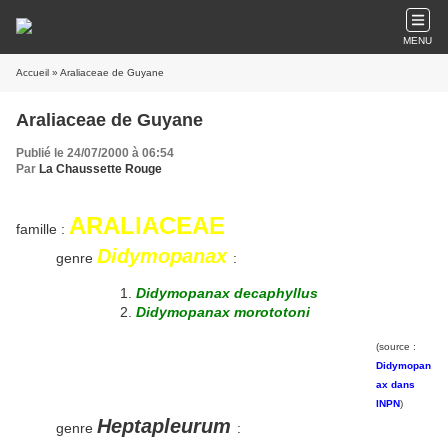
MENU
Accueil
» Araliaceae de Guyane
Araliaceae de Guyane
Publié le 24/07/2000 à 06:54
Par
La Chaussette Rouge
ARALIACEAE
famille :
Didymopanax
genre
:
Didymopanax decaphyllus
Didymopanax morototoni
(source :
Didymopan
ax dans
INPN
)
Heptapleurum
genre
: