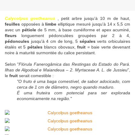
Calycolpus goetheanus
, petit arbre jusqu'à 10 m de haut,
feuilles
opposées à
limbe
elliptique mesuré jusqu'à 14 x 5,5 cm
avec un
pétiole
de 5 mm, à base cunéiforme et apex acuminé,
fleurs
longuement pédonculées groupées par 2 à 4,
pédoncules
jusqu'à 4 cm de long, 5
sépales
verts orbiculaires
étalés et 5
pétales
blancs obovaux,
fruit
= baie verte devenant
noire à maturité surmontée du calice persistant.
Selon "
Flórula Fanerogâmica das Restingas do Estado do Pará.
Ilhas de Algodoal e Maiandeua – 2. Myrtaceae A. L. de Jussieu
",
le
fruit
serait comestible :
"O fruto é uma baga comestível, de sabor adocicado, com
cerca de 1 cm de diâmetro, negro quando maduro.
É uma fruteira com potencial para ser explorada
economicamente na região."