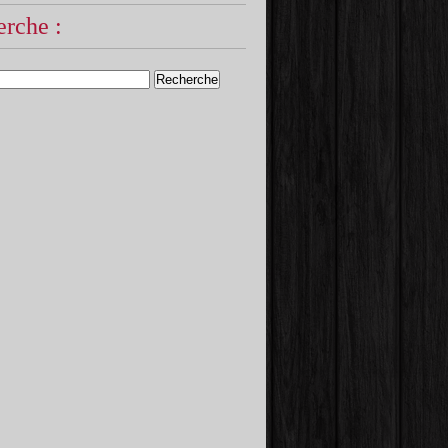
rche :