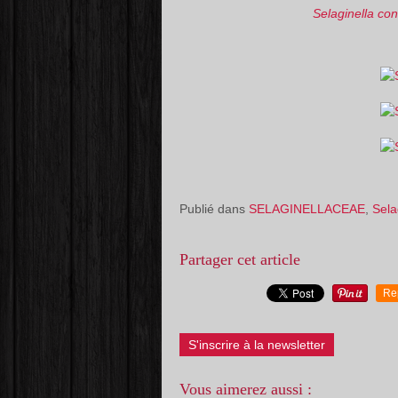
Selaginella con
Publié dans
SELAGINELLACEAE
,
Sela
Partager cet article
Re
S'inscrire à la newsletter
Vous aimerez aussi :