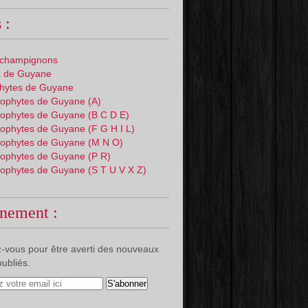
 :
 champignons
 de Guyane
phytes de Guyane
ophytes de Guyane (A)
ophytes de Guyane (B C D E)
ophytes de Guyane (F G H I L)
ophytes de Guyane (M N O)
ophytes de Guyane (P R)
ophytes de Guyane (S T U V X Z)
nement :
-vous pour être averti des nouveaux
publiés.