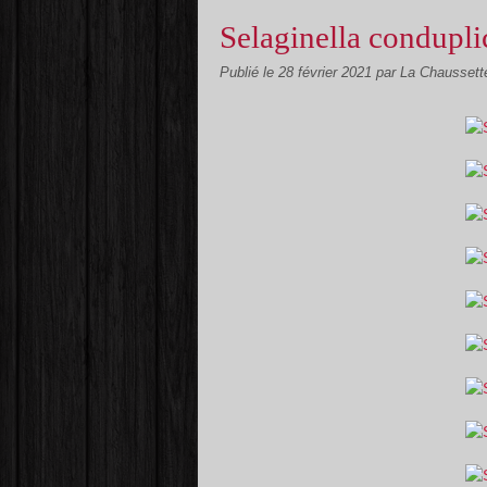
Selaginella condupli
Publié le
28 février 2021
par La Chausset