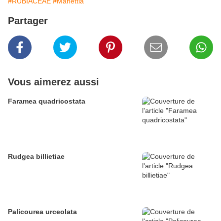
#RUBIACEAE
#Manettia
Partager
Vous aimerez aussi
Faramea quadricostata
Rudgea billietiae
Palicourea urceolata