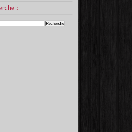
rche :