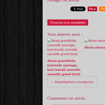
Partager cet article
Re
S'inscrire à la newsletter
Vous aimerez aussi :
Abuta obova
Abuta grandifolia
(cannelle sauvage,
bois bandé cannelle,
cannelle grand bois)
Amphilophium crucigerum
Commenter cet article