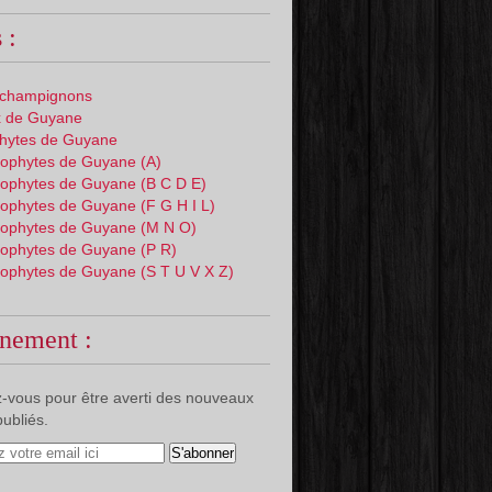
 :
 champignons
 de Guyane
phytes de Guyane
ophytes de Guyane (A)
ophytes de Guyane (B C D E)
ophytes de Guyane (F G H I L)
ophytes de Guyane (M N O)
ophytes de Guyane (P R)
ophytes de Guyane (S T U V X Z)
nement :
-vous pour être averti des nouveaux
publiés.