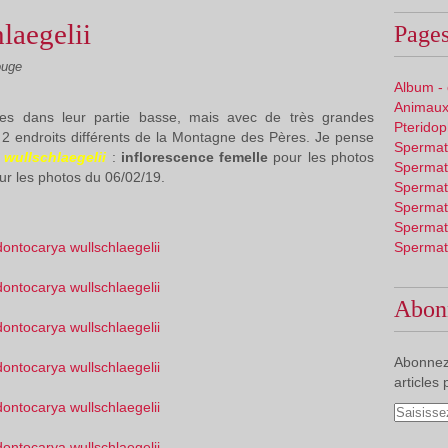
laegelii
Pages
ouge
Album -
Animaux
lles dans leur partie basse, mais avec de très grandes
Pterido
 2 endroits différents de la Montagne des Pères. Je pense
Spermat
wullschlaegelii
:
inflorescence femelle
pour les photos
Spermat
r les photos du 06/02/19.
Spermat
Spermat
Spermat
Spermat
Abon
Abonnez
articles 