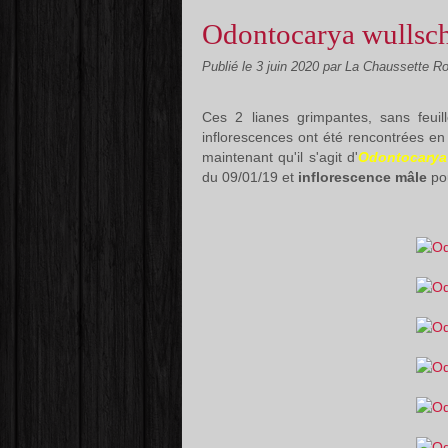
Odontocarya wullsch
Publié le
3 juin 2020
par La Chaussette R
Ces 2 lianes grimpantes, sans feui
inflorescences ont été rencontrées en
maintenant qu'il s'agit d'
Odontocarya 
du 09/01/19 et
inflorescence mâle
pou