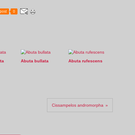
post
0
ta
Abuta bullata
Abuta rufescens
Cissampelos andromorpha