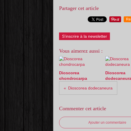
Partager cet article
Re
S'inscrire à la newsletter
Vous aimerez aussi :
Dioscorea
Dioscorea
chondrocarpa
dodecaneur
Dioscorea dodecaneura
Commenter cet article
Ajouter un commentaire