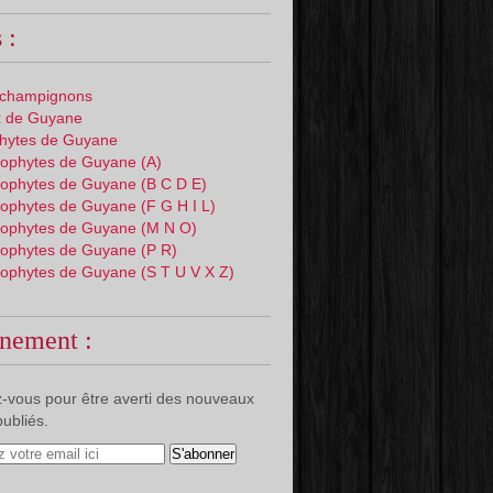
 :
 champignons
 de Guyane
phytes de Guyane
ophytes de Guyane (A)
ophytes de Guyane (B C D E)
ophytes de Guyane (F G H I L)
ophytes de Guyane (M N O)
ophytes de Guyane (P R)
ophytes de Guyane (S T U V X Z)
nement :
-vous pour être averti des nouveaux
publiés.