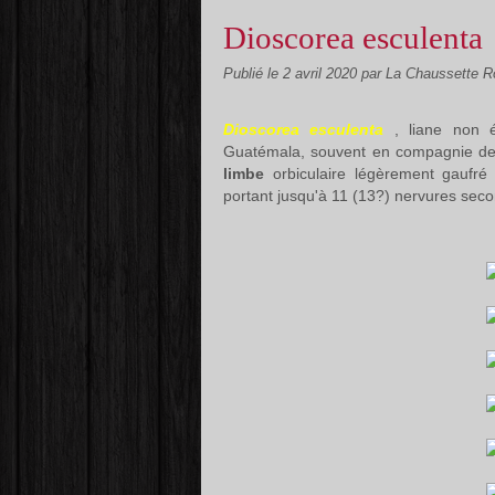
Dioscorea esculenta
Publié le
2 avril 2020
par La Chaussette 
Dioscorea esculenta
, liane non é
Guatémala, souvent en compagnie d
limbe
orbiculaire légèrement gauf
portant jusqu'à 11 (13?) nervures seco