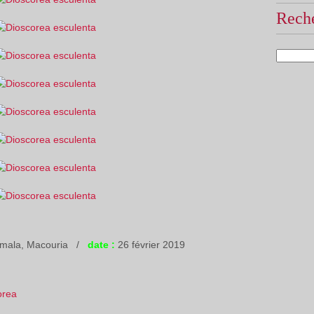
Reche
emala, Macouria /
date :
26 février 2019
orea