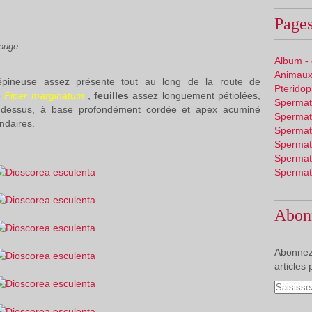
Pages
Rouge
Album -
Animaux
pineuse assez présente tout au long de la route de
Pterido
e
Piper marginatum
,
feuilles
assez longuement pétiolées,
Spermat
ré dessus, à base profondément cordée et apex acuminé
Spermat
ndaires.
Spermat
Spermat
Spermat
Spermat
Abon
Abonnez
articles 