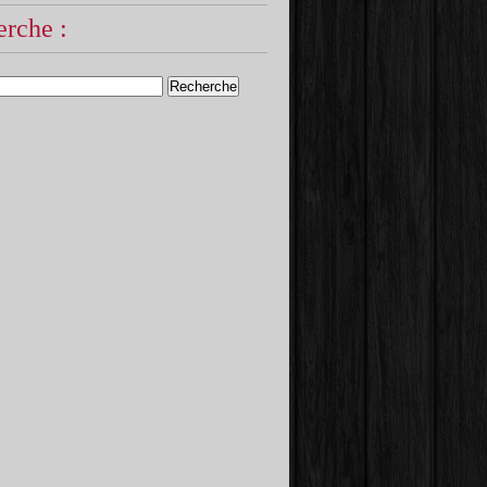
rche :