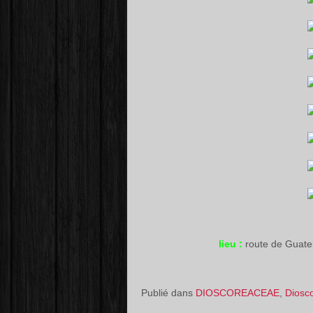
lieu :
route de Guat
Publié dans
DIOSCOREACEAE
,
Diosc