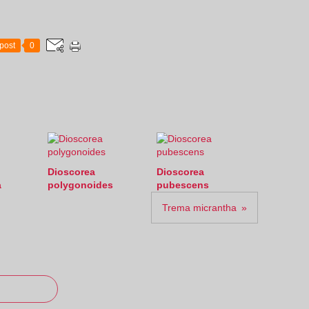
post
0
Dioscorea
Dioscorea
a
polygonoides
pubescens
Trema micrantha