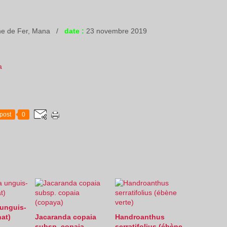
gne de Fer, Mana /
date :
23 novembre 2019
a
post
0
unguis-
hat)
Jacaranda copaia
Handroanthus
subsp. copaia
serratifolius (ébène