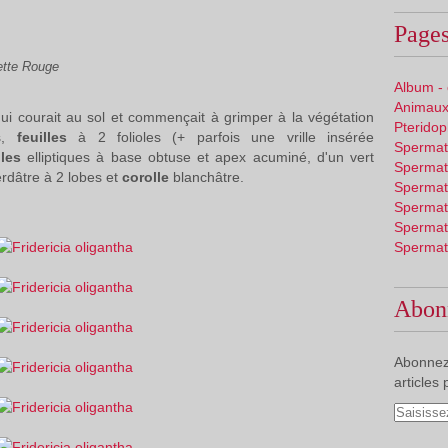
Pages
ette Rouge
Album -
Animaux
 qui courait au sol et commençait à grimper à la végétation
Pterido
es,
feuilles
à 2 folioles (+ parfois une vrille insérée
Spermat
oles
elliptiques à base obtuse et apex acuminé, d'un vert
Spermat
rdâtre à 2 lobes et
corolle
blanchâtre.
Spermat
Spermat
Spermat
Spermat
Abon
Abonnez
articles 