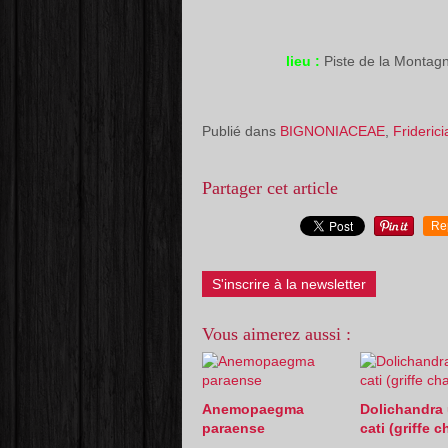
lieu :
Piste de la Monta
Publié dans
BIGNONIACEAE
,
Friderici
Partager cet article
Re
S'inscrire à la newsletter
Vous aimerez aussi :
Anemopaegma
Dolichandra 
paraense
cati (griffe c