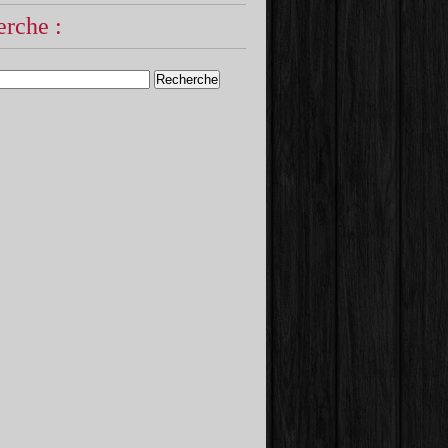
rche :