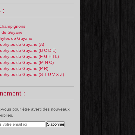
 :
 champignons
 de Guyane
phytes de Guyane
ophytes de Guyane (A)
ophytes de Guyane (B C D E)
ophytes de Guyane (F G H I L)
ophytes de Guyane (M N O)
ophytes de Guyane (P R)
ophytes de Guyane (S T U V X Z)
nement :
-vous pour être averti des nouveaux
publiés.