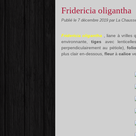
Fridericia oligantha
Publié le
7 décembre 2019
par La Chauss
Fridericia oligantha
, liane à vrilles
environnante,
tiges
avec lenticell
perpendiculairement au pétiole),
foli
plus clair en-dessous,
fleur
à
calice
ve