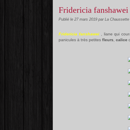
Fridericia fanshawei
Publié le
27 mars 2019
par La Chaussette
Fridericia fanshawei
, liane qui cour
panicules à très petites
fleurs
,
calice