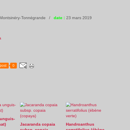
, Montsinéry-Tonnégrande /
date :
23 mars 2019
a
post
0
unguis-
hat)
Jacaranda copaia
Handroanthus
subsp. copaia
serratifolius (ébène