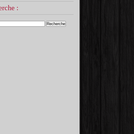
rche :