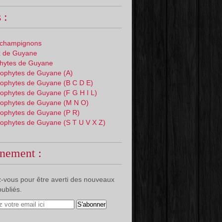
 :
 champignons
 de Guyane
phytes de Guyane
ophytes de Guyane (A)
ophytes de Guyane (B C D E)
ophytes de Guyane (F G H I L)
ophytes de Guyane (M N O)
ophytes de Guyane (P R)
ophytes de Guyane (S T U V X Z)
nement :
-vous pour être averti des nouveaux
publiés.