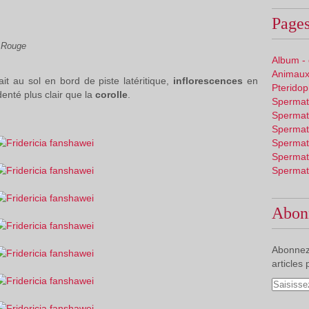
Pages
 Rouge
Album -
Animaux
ait au sol en bord de piste latéritique,
inflorescences
en
Pterido
denté plus clair que la
corolle
.
Spermat
Spermat
Spermat
Spermat
Spermat
Spermat
Abon
Abonnez
articles 