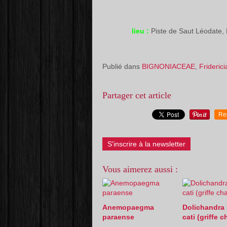
lieu :
Piste de Saut Léodate
Publié dans
BIGNONIACEAE
,
Friderici
Partager cet article
Re
S'inscrire à la newsletter
Vous aimerez aussi :
Anemopaegma
Dolichandra 
paraense
cati (griffe c