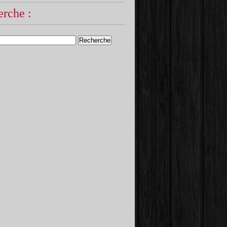
rche :