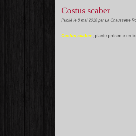
Costus scaber
Publié le
8 mai 2018
par La Chaussette R
Costus scaber
, plante présente en li