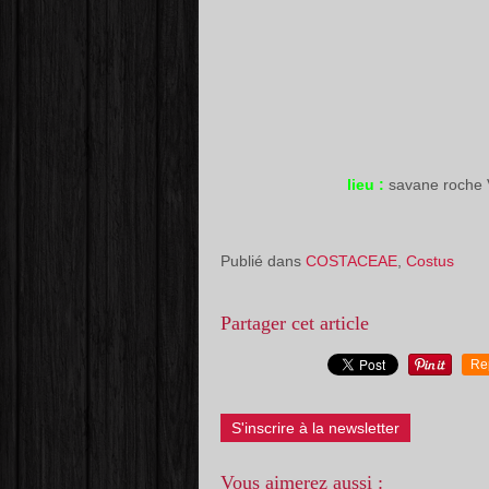
lieu :
savane roche 
Publié dans
COSTACEAE
,
Costus
Partager cet article
Re
S'inscrire à la newsletter
Vous aimerez aussi :