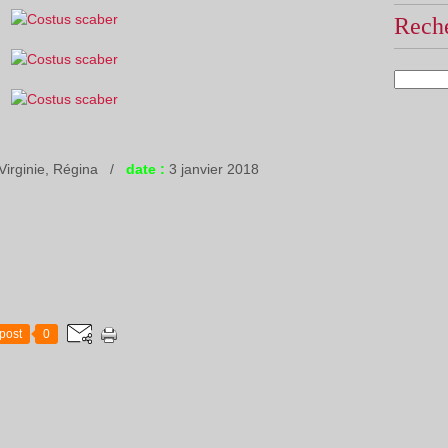
Reche
Virginie, Régina /
date :
3 janvier 2018
post
0