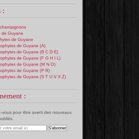
 :
 champignons
 de Guyane
phytes de Guyane
ophytes de Guyane (A)
ophytes de Guyane (B C D E)
ophytes de Guyane (F G H I L)
ophytes de Guyane (M N O)
ophytes de Guyane (P R)
ophytes de Guyane (S T U V X Z)
nement :
-vous pour être averti des nouveaux
publiés.