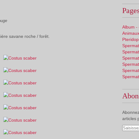
Pages
ouge
Album -
Animaux
sière savane roche / forêt.
Pterido
Spermat
Spermat
Spermat
Spermat
Spermat
Spermat
Abon
Abonnez
articles 