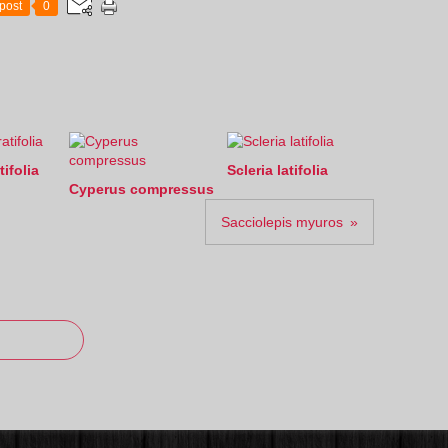
post
0
tifolia
Scleria latifolia
Cyperus compressus
Sacciolepis myuros