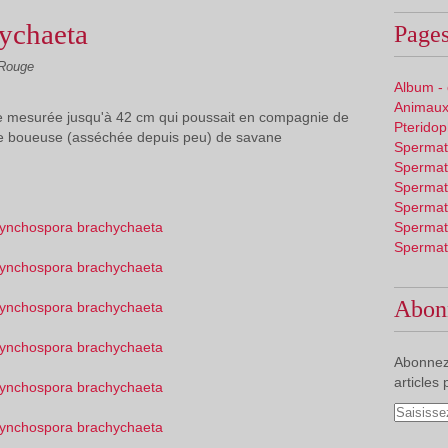
ychaeta
Pages
 Rouge
Album -
Animaux
e mesurée jusqu'à 42 cm qui poussait en compagnie de
Pterido
 boueuse (asséchée depuis peu) de savane
Spermat
Spermat
Spermat
Spermat
Spermat
Spermat
Abon
Abonnez
articles 