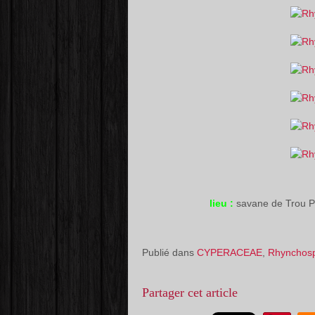
lieu :
savane de Trou 
Publié dans
CYPERACEAE
,
Rhynchos
Partager cet article