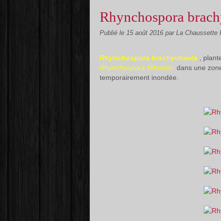
Rhynchospora brach
Publié le
15 août 2016
par La Chaussette
Rhynchospora brachychaeta
, plant
Rhynchospora filiformis
dans une zone
temporairement inondée.