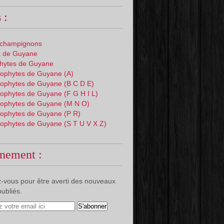
 :
 champignons
 de Guyane
phytes de Guyane
ophytes de Guyane (A)
ophytes de Guyane (B C D E)
ophytes de Guyane (F G H I L)
ophytes de Guyane (M N O)
ophytes de Guyane (P R)
ophytes de Guyane (S T U V X Z)
nement :
-vous pour être averti des nouveaux
publiés.