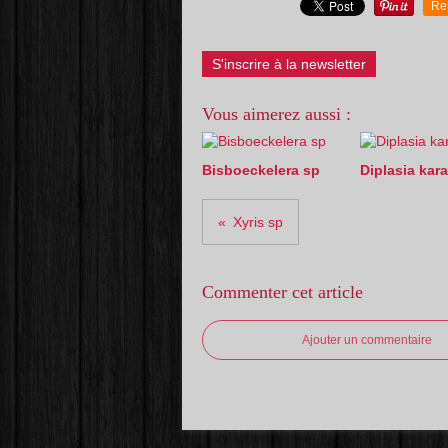
Re
S'inscrire à la newsletter
Vous aimerez aussi :
Bisboeckelera sp
Diplasia kara
Xyris sp
Commenter cet article
Ajouter un commentaire