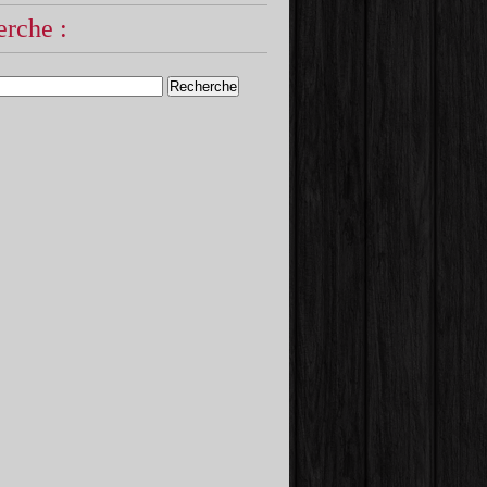
rche :