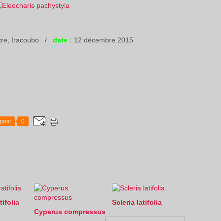
tre, Iracoubo /
date :
12 décembre 2015
post
0
tifolia
Scleria latifolia
Cyperus compressus