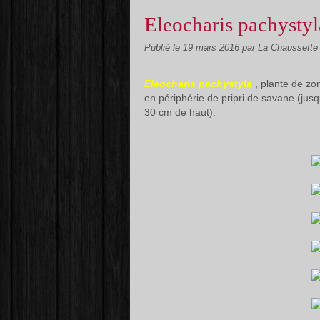
Eleocharis pachystyl
Publié le
19 mars 2016
par La Chaussette
Eleocharis pachystyla
, plante de z
en périphérie de pripri de savane (jus
30 cm de haut).