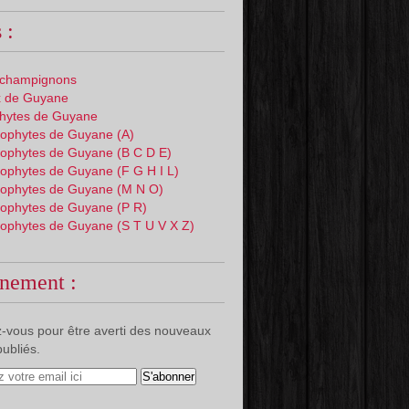
 :
 champignons
 de Guyane
phytes de Guyane
ophytes de Guyane (A)
ophytes de Guyane (B C D E)
ophytes de Guyane (F G H I L)
ophytes de Guyane (M N O)
ophytes de Guyane (P R)
ophytes de Guyane (S T U V X Z)
nement :
-vous pour être averti des nouveaux
publiés.