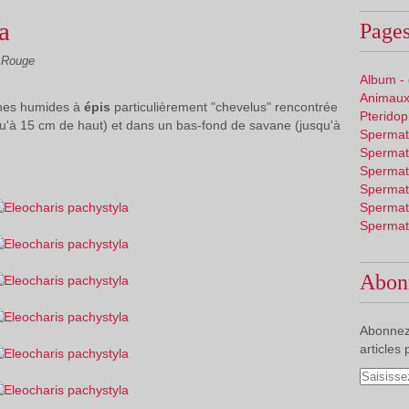
a
Pages
 Rouge
Album -
Animaux
ones humides à
épis
particulièrement "chevelus" rencontrée
Pterido
qu'à 15 cm de haut) et dans un bas-fond de savane (jusqu'à
Spermat
Spermat
Spermat
Spermat
Spermat
Spermat
Abon
Abonnez
articles 