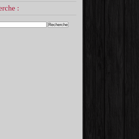
rche :