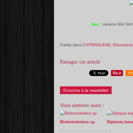
lieu :
savane Mal Ven
Publié dans
CYPERACEAE
,
Eleocharis
Partager cet article
Re
S'inscrire à la newsletter
Vous aimerez aussi :
Bisboeckelera sp
Diplasia kara