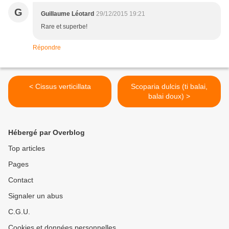
G
Guillaume Léotard
29/12/2015 19:21
Rare et superbe!
Répondre
< Cissus verticillata
Scoparia dulcis (ti balai,
balai doux) >
Hébergé par Overblog
Top articles
Pages
Contact
Signaler un abus
C.G.U.
Cookies et données personnelles