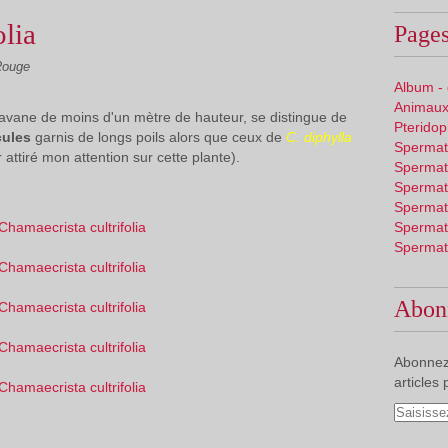
olia
Pages
Rouge
Album -
Animaux
savane de moins d'un mètre de hauteur, se distingue de
Pterido
cules
garnis de longs poils alors que ceux de
C. diphylla
Spermat
 attiré mon attention sur cette plante).
Spermat
Spermat
Spermat
Spermat
Spermat
Abon
Abonnez
articles 