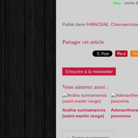
lieu :
zone d
Publié dans
FABACEAE
,
Chamaecrista
Partager cet article
Re
S'inscrire à la newsletter
Vous aimerez aussi :
Andira surinamensis
Adenanthera
(saint-martin rouge)
pavonina
Zornia guanipensis