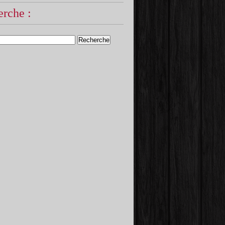
rche :