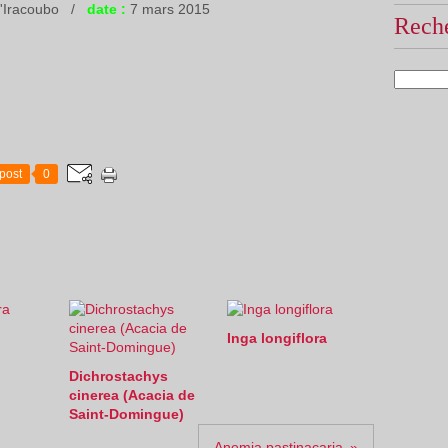
'Iracoubo /
date :
7 mars 2015
Reche
post
0
Inga longiflora
Dichrostachys
cinerea (Acacia de
Saint-Domingue)
Anemia pastinacaria