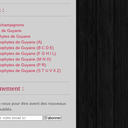
 :
 champignons
 de Guyane
phytes de Guyane
ophytes de Guyane (A)
ophytes de Guyane (B C D E)
ophytes de Guyane (F G H I L)
ophytes de Guyane (M N O)
ophytes de Guyane (P R)
ophytes de Guyane (S T U V X Z)
nement :
-vous pour être averti des nouveaux
publiés.