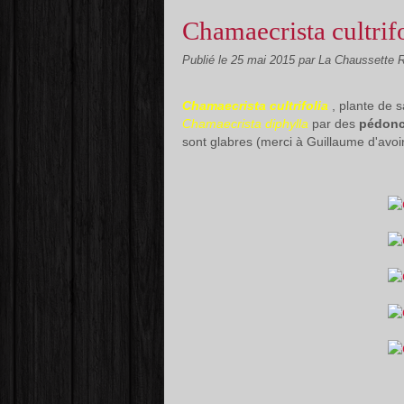
Chamaecrista cultrif
Publié le
25 mai 2015
par La Chaussette 
Chamaecrista cultrifolia
, plante de 
Chamaecrista diphylla
par des
pédon
sont glabres (merci à Guillaume d'avoir