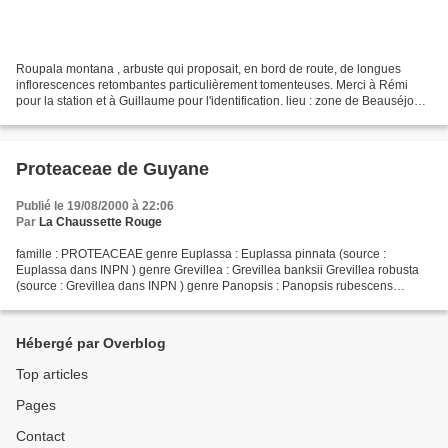
Roupala montana , arbuste qui proposait, en bord de route, de longues
inflorescences retombantes particulièrement tomenteuses. Merci à Rémi
pour la station et à Guillaume pour l'identification. lieu : zone de Beauséjour,
Roura / date : 1er décembre 2...
Proteaceae de Guyane
Publié le 19/08/2000 à 22:06
Par
La Chaussette Rouge
famille : PROTEACEAE genre Euplassa : Euplassa pinnata (source :
Euplassa dans INPN ) genre Grevillea : Grevillea banksii Grevillea robusta
(source : Grevillea dans INPN ) genre Panopsis : Panopsis rubescens
Panopsis sessilifolia (source : Panopsis dans...
Hébergé par Overblog
Top articles
Pages
Contact