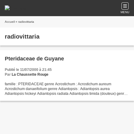
MENU
Accueil
» radiovittaria
radiovittaria
Pteridaceae de Guyane
Publié le 11/07/2000 à 21:45
Par
La Chaussette Rouge
famille : PTERIDACEAE genre Acrostichum : Acrostichum aureum
Acrostichum danaeifolium genre Adiantopsis : Adiantopsis aurea
Adiantopsis hickeyi Adiantopsis radiata Adiantopsis timida (douteux) genre
Adiantum : Adiantum adiantoides Adiantum argutum Adiantum...