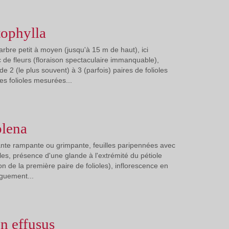
tophylla
arbre petit à moyen (jusqu'à 15 m de haut), ici
de fleurs (floraison spectaculaire immanquable),
e 2 (le plus souvent) à 3 (parfois) paires de folioles
es folioles mesurées...
plena
ante rampante ou grimpante, feuilles paripennées avec
oles, présence d'une glande à l'extrémité du pétiole
ion de la première paire de folioles), inflorescence en
nguement...
 effusus