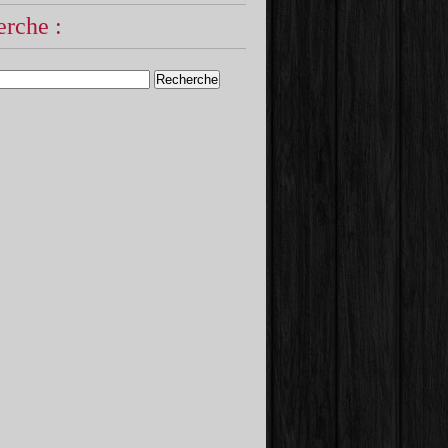
rche :