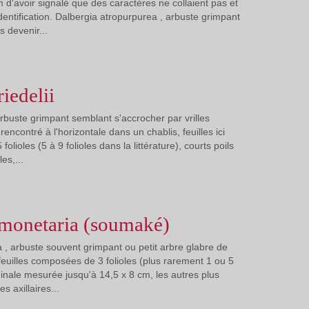
 d'avoir signalé que des caractères ne collaient pas et
dentification. Dalbergia atropurpurea , arbuste grimpant
 devenir...
iedelii
 arbuste grimpant semblant s'accrocher par vrilles
, rencontré à l'horizontale dans un chablis, feuilles ici
lioles (5 à 9 folioles dans la littérature), courts poils
es,...
 monetaria (soumaké)
 , arbuste souvent grimpant ou petit arbre glabre de
 feuilles composées de 3 folioles (plus rarement 1 ou 5
erminale mesurée jusqu'à 14,5 x 8 cm, les autres plus
es axillaires...