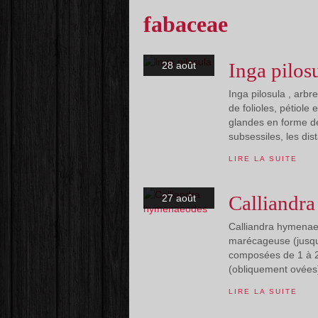
fabaceae
Inga pilos
28 août
Inga pilosula , arb
de folioles, pétiole 
glandes en forme de
subsessiles, les dis
LIRE LA SUITE
Calliandr
27 août
Calliandra hymenaeo
marécageuse (jusqu'
composées de 1 à 2 p
(obliquement ovées),
LIRE LA SUITE