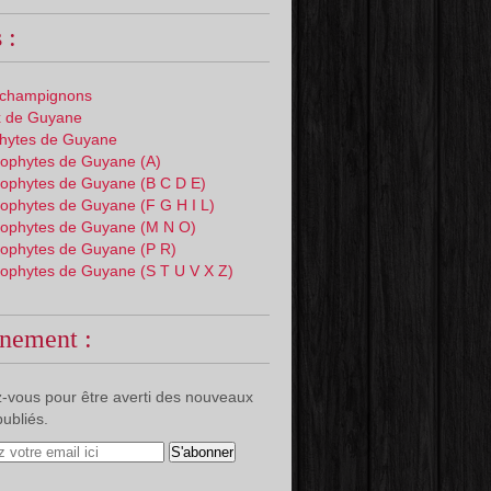
 :
 champignons
 de Guyane
phytes de Guyane
ophytes de Guyane (A)
ophytes de Guyane (B C D E)
ophytes de Guyane (F G H I L)
ophytes de Guyane (M N O)
ophytes de Guyane (P R)
ophytes de Guyane (S T U V X Z)
nement :
-vous pour être averti des nouveaux
publiés.