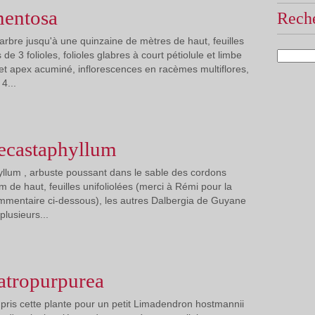
mentosa
Reche
arbre jusqu'à une quinzaine de mètres de haut, feuilles
e 3 folioles, folioles glabres à court pétiolule et limbe
et apex acuminé, inflorescences en racèmes multiflores,
4...
 ecastaphyllum
llum , arbuste poussant dans le sable des cordons
m de haut, feuilles unifoliolées (merci à Rémi pour la
 commentaire ci-dessous), les autres Dalbergia de Guyane
plusieurs...
atropurpurea
d pris cette plante pour un petit Limadendron hostmannii