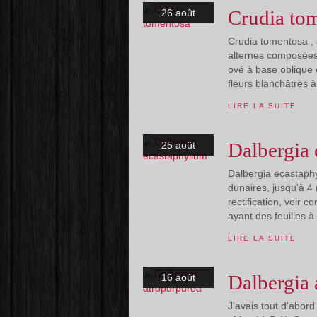
Crudia to
26 août
Crudia tomentosa , 
alternes composées d
ové à base oblique 
fleurs blanchâtres à 
LIRE LA SUITE
Dalbergia
25 août
Dalbergia ecastaphy
dunaires, jusqu'à 4 
rectification, voir
ayant des feuilles à 
LIRE LA SUITE
Dalbergia 
16 août
J'avais tout d'abor