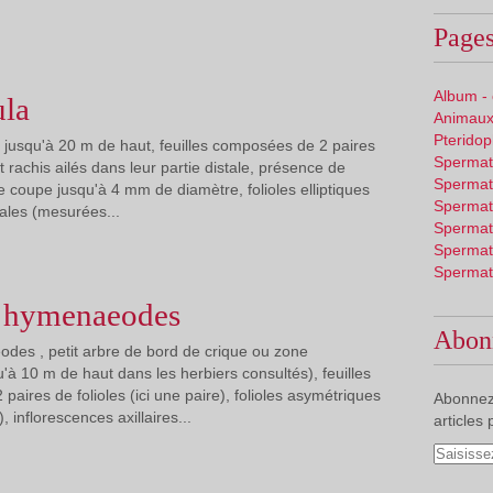
Pages
Album -
ula
Animaux
Pterido
re jusqu'à 20 m de haut, feuilles composées de 2 paires
Spermat
et rachis ailés dans leur partie distale, présence de
Spermat
 coupe jusqu'à 4 mm de diamètre, folioles elliptiques
Spermat
tales (mesurées...
Spermat
Spermat
Spermat
a hymenaeodes
Abon
des , petit arbre de bord de crique ou zone
à 10 m de haut dans les herbiers consultés), feuilles
aires de folioles (ici une paire), folioles asymétriques
Abonnez
 inflorescences axillaires...
articles 