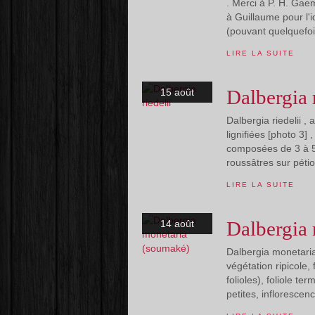
. Merci à P. H. Gaem
à Guillaume pour l'i
(pouvant quelquefois
LIRE LA SUITE
Dalbergia r
15 août
Dalbergia riedelii ,
lignifiées [photo 3] 
composées de 3 à 5 fo
roussâtres sur pétiol
LIRE LA SUITE
Dalbergia
14 août
Dalbergia monetaria
végétation ripicole,
folioles), foliole t
petites, inflorescenc