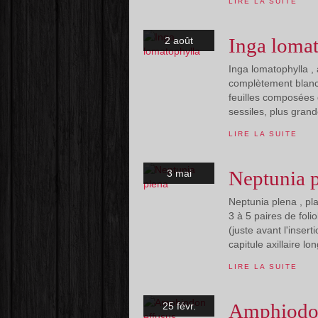
LIRE LA SUITE
Inga loma
2 août
Inga lomatophylla , 
complètement blanc 
feuilles composées d
sessiles, plus grand
LIRE LA SUITE
Neptunia 
3 mai
Neptunia plena , pl
3 à 5 paires de foli
(juste avant l'insert
capitule axillaire lo
LIRE LA SUITE
Amphiodon
25 févr.