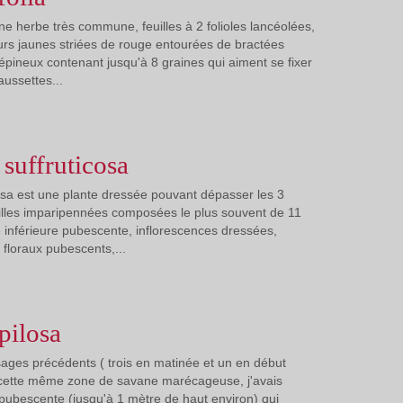
 une herbe très commune, feuilles à 2 folioles lancéolées,
eurs jaunes striées de rouge entourées de bractées
 épineux contenant jusqu'à 8 graines qui aiment se fixer
ussettes...
 suffruticosa
cosa est une plante dressée pouvant dépasser les 3
illes imparipennées composées le plus souvent de 11
e inférieure pubescente, inflorescences dressées,
 floraux pubescents,...
pilosa
ages précédents ( trois en matinée et un en début
 cette même zone de savane marécageuse, j'avais
 pubescente (jusqu'à 1 mètre de haut environ) qui