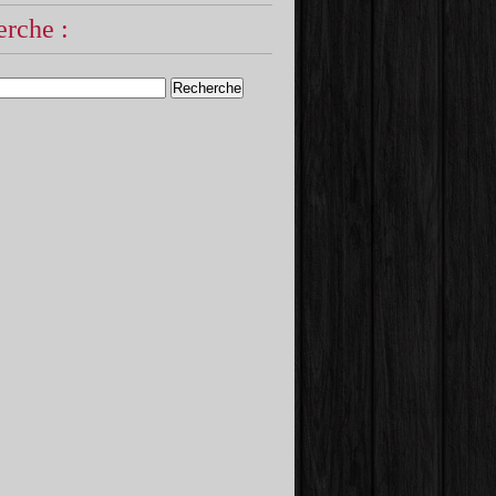
rche :