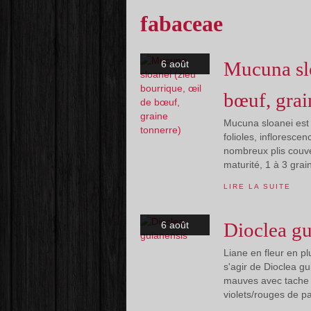
fabaceae
Mucuna slo
6 août
bœuf, grai
Mucuna sloanei est 
folioles, infloresce
nombreux plis couve
maturité, 1 à 3 grai
LIRE LA SUITE
Dioclea gu
6 août
Liane en fleur en pl
s'agir de Dioclea gu
mauves avec tache j
violets/rouges de par