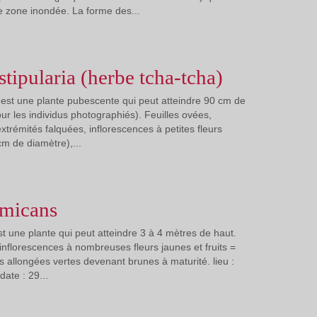
de zone inondée. La forme des...
stipularia (herbe tcha-tcha)
ia est une plante pubescente qui peut atteindre 90 cm de
ur les individus photographiés). Feuilles ovées,
xtrémités falquées, inflorescences à petites fleurs
m de diamètre),...
 micans
st une plante qui peut atteindre 3 à 4 mètres de haut.
s, inflorescences à nombreuses fleurs jaunes et fruits =
s allongées vertes devenant brunes à maturité. lieu :
ate : 29...