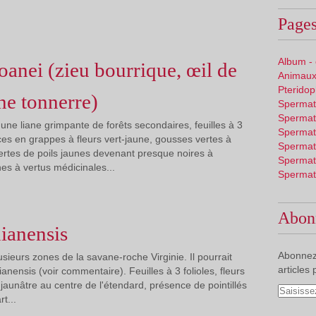
Pages
Album -
anei (zieu bourrique, œil de
Animaux
Pterido
ne tonnerre)
Spermat
Spermat
une liane grimpante de forêts secondaires, feuilles à 3
Spermat
nces en grappes à fleurs vert-jaune, gousses vertes à
Spermat
rtes de poils jaunes devenant presque noires à
Spermat
nes à vertus médicinales...
Spermat
Abon
ianensis
Abonnez
usieurs zones de la savane-roche Virginie. Il pourrait
articles 
ianensis (voir commentaire). Feuilles à 3 folioles, fleurs
aunâtre au centre de l'étendard, présence de pointillés
t...