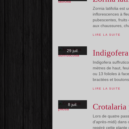
Zornia latifolia est
inflorescences à fl
pubescentes, fruits
aux chaussures, cha
LIRE LA SUITE
Indigofera
29 juil.
Indigofera suffruti
mètres de haut, feu
ou 13 folioles à fac
bractées et boutons
LIRE LA SUITE
Crotalaria 
8 juil.
Lors de quatre pass
d'après-midi) dans
repéré cette plante