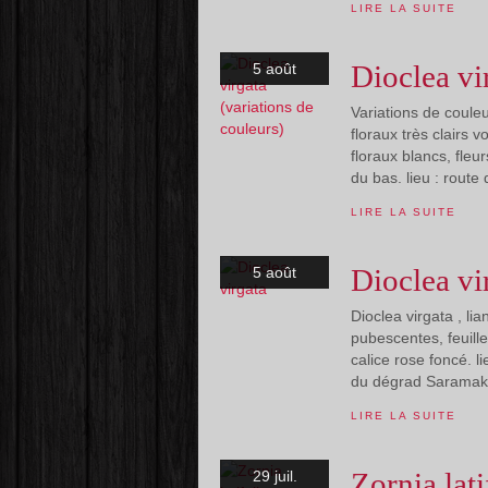
LIRE LA SUITE
Dioclea vi
5 août
Variations de coule
floraux très clairs 
floraux blancs, fleu
du bas. lieu : route 
LIRE LA SUITE
Dioclea vi
5 août
Dioclea virgata , l
pubescentes, feuille
calice rose foncé. li
du dégrad Saramaka
LIRE LA SUITE
Zornia lati
29 juil.