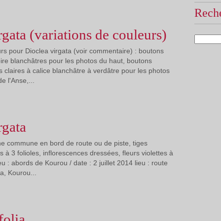
Reche
rgata (variations de couleurs)
urs pour Dioclea virgata (voir commentaire) : boutons
voire blanchâtres pour les photos du haut, boutons
rs claires à calice blanchâtre à verdâtre pour les photos
de l'Anse,...
rgata
iane commune en bord de route ou de piste, tiges
s à 3 folioles, inflorescences dressées, fleurs violettes à
eu : abords de Kourou / date : 2 juillet 2014 lieu : route
, Kourou...
folia