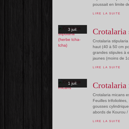
poussait en limite 
LIRE LA SUITE
Crotalaria 
3 juil.
Crotalaria stipular
haut (40 à 50 cm po
grandes stipules à e
jaunes (moins de 1c
LIRE LA SUITE
Crotalaria
1 juil.
Crotalaria micans e
Feuilles trifoliolée
gousses cylindrique
abords de Kourou / d
LIRE LA SUITE