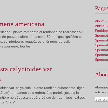
Pages
Album -
mene americana
Animaux
Pterido
cana , plante rampante et tendant à se redresser ou
Spermat
sée pouvant alors dépasser 1,50 m, tiges lignifiées et
Spermat
artie inférieure, rougeâtres et érigées de poils
Spermat
 supérieure, feuilles...
Spermat
Spermat
Spermat
ta calycioides var.
Abon
s
Abonnez
ides var. calycioide , plante ramifiée pubescente, tiges
articles 
0 cm) rampantes puis redressées parfois jusqu'à la
 entière ne dépassant guère 50 cm de haut, tiges, calices
e "tirets"...