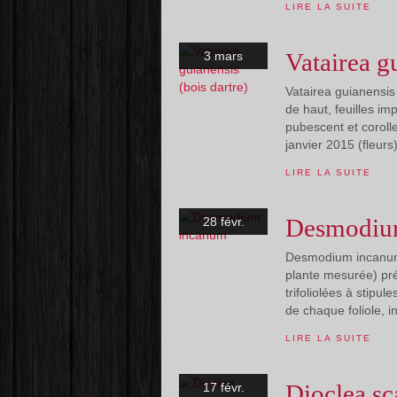
LIRE LA SUITE
Vatairea g
3 mars
Vatairea guianensis
de haut, feuilles imp
pubescent et corolle 
janvier 2015 (fleurs)
LIRE LA SUITE
Desmodiu
28 févr.
Desmodium incanum 
plante mesurée) pré
trifoliolées à stipul
de chaque foliole, i
LIRE LA SUITE
Dioclea sc
17 févr.