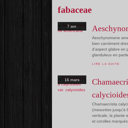
fabaceae
Aeschyno
7 avr.
Aeschynomene ameri
bien carrément dres
d'aspect glabre en p
glanduleux en partie
LIRE LA SUITE
Chamaecris
16 mars
calycioide
Chamaecrista calycio
(mesurées jusqu'à 8
verticale, la plante
et corolles marqués d