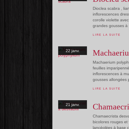
Dioclea scabra , lian
inflorescences dres
corolle violette ave
grandes gousses à 
LIRE LA SUITE
Machaeriu
22 janv.
Machaerium polyphy
feuilles imparipenn
inflorescences à mult
gousses allongées 
LIRE LA SUITE
Chamaecri
21 janv.
Chamaecrista desvaux
bicolores rouges et
lancéolées à base c