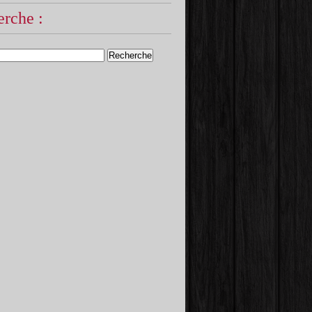
rche :