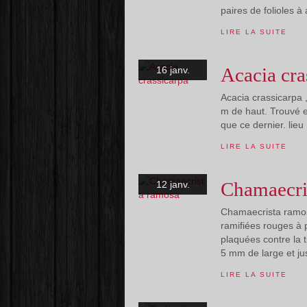
paires de folioles à
LIRE LA SUITE
Acacia cra
16 janv.
Acacia crassicarpa ,
m de haut. Trouvé 
que ce dernier. lieu
LIRE LA SUITE
Chamaecri
12 janv.
Chamaecrista ramosa
ramifiées rouges à 
plaquées contre la t
5 mm de large et ju
LIRE LA SUITE