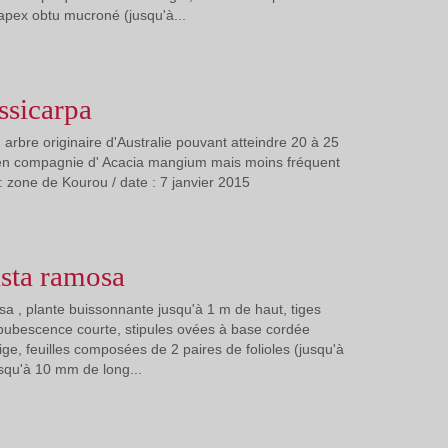
 apex obtu mucroné (jusqu'à...
ssicarpa
 arbre originaire d'Australie pouvant atteindre 20 à 25
en compagnie d' Acacia mangium mais moins fréquent
 : zone de Kourou / date : 7 janvier 2015
sta ramosa
 , plante buissonnante jusqu'à 1 m de haut, tiges
pubescence courte, stipules ovées à base cordée
ige, feuilles composées de 2 paires de folioles (jusqu'à
squ'à 10 mm de long...