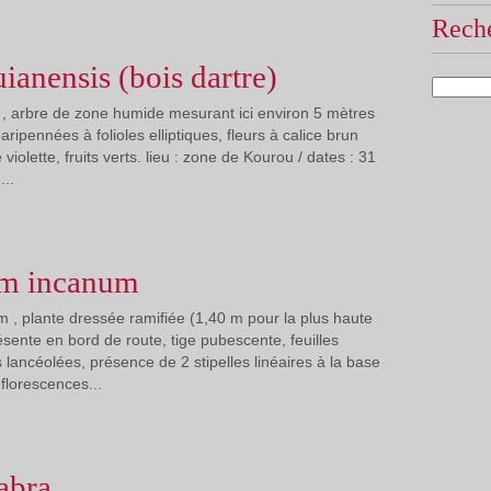
Reche
uianensis (bois dartre)
 , arbre de zone humide mesurant ici environ 5 mètres
aripennées à folioles elliptiques, fleurs à calice brun
violette, fruits verts. lieu : zone de Kourou / dates : 31
...
m incanum
, plante dressée ramifiée (1,40 m pour la plus haute
sente en bord de route, tige pubescente, feuilles
es lancéolées, présence de 2 stipelles linéaires à la base
nflorescences...
abra