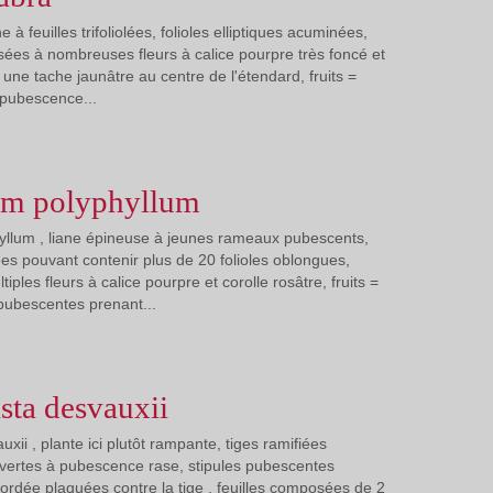
e à feuilles trifoliolées, folioles elliptiques acuminées,
sées à nombreuses fleurs à calice pourpre très foncé et
c une tache jaunâtre au centre de l'étendard, fruits =
pubescence...
m polyphyllum
llum , liane épineuse à jeunes rameaux pubescents,
ées pouvant contenir plus de 20 folioles oblongues,
iples fleurs à calice pourpre et corolle rosâtre, fruits =
pubescentes prenant...
sta desvauxii
ii , plante ici plutôt rampante, tiges ramifiées
 vertes à pubescence rase, stipules pubescentes
ordée plaquées contre la tige , feuilles composées de 2