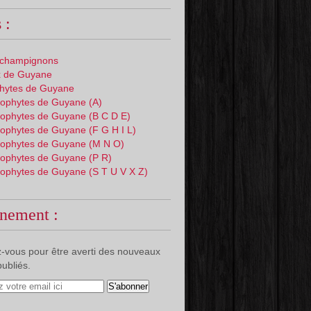
 :
 champignons
 de Guyane
phytes de Guyane
ophytes de Guyane (A)
ophytes de Guyane (B C D E)
ophytes de Guyane (F G H I L)
ophytes de Guyane (M N O)
ophytes de Guyane (P R)
ophytes de Guyane (S T U V X Z)
nement :
-vous pour être averti des nouveaux
publiés.