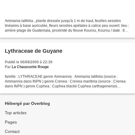
Ammania latifolia , plante dressée jusqu'à 1 m de haut, feuilles sessiles
linéaires à base auriculée, fleurs sessiles apétales à calice peu ouvert. lieu :
arrière-plage de Guatemala, proximité du fleuve Kourou, Kourou / date : 8
octobre 2016
Lythraceae de Guyane
Publié le 06/08/2000 à 22:39
Par
La Chaussette Rouge
famille : LYTHRACEAE genre Ammannia : Ammania latifolia (source :
Ammannia dans INPN ) genre Crenea : Crenea maritima (source : Crenea
dans INPN ) genre Cuphea : Cuphea blackii Cuphea carthagenensis
Cuphea hyssopifolia Cuphea ignea Cuphea llavea (douteux)...
Hébergé par Overblog
Top articles
Pages
Contact