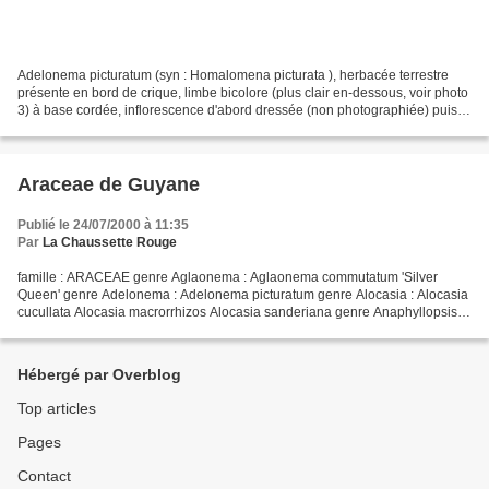
Adelonema picturatum (syn : Homalomena picturata ), herbacée terrestre
présente en bord de crique, limbe bicolore (plus clair en-dessous, voir photo
3) à base cordée, inflorescence d'abord dressée (non photographiée) puis
couchée sur la litière (visible...
Araceae de Guyane
Publié le 24/07/2000 à 11:35
Par
La Chaussette Rouge
famille : ARACEAE genre Aglaonema : Aglaonema commutatum 'Silver
Queen' genre Adelonema : Adelonema picturatum genre Alocasia : Alocasia
cucullata Alocasia macrorrhizos Alocasia sanderiana genre Anaphyllopsis :
Anaphyllopsis americana genre Anthurium...
Hébergé par Overblog
Top articles
Pages
Contact