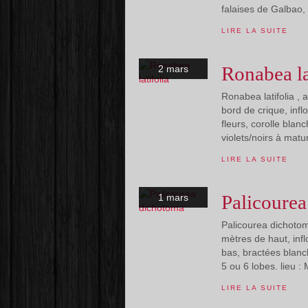
falaises de Galbao, S
LIRE LA SUITE
Ronabea la
2 mars
Ronabea latifolia , 
bord de crique, infl
fleurs, corolle blan
violets/noirs à maturi
LIRE LA SUITE
Palicoure
1 mars
Palicourea dichotom
mètres de haut, inf
bas, bractées blanc
5 ou 6 lobes. lieu :
LIRE LA SUITE