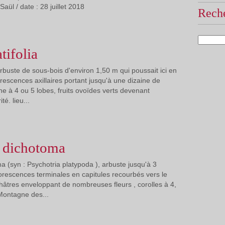
aül / date : 28 juillet 2018
Reche
tifolia
arbuste de sous-bois d'environ 1,50 m qui poussait ici en
orescences axillaires portant jusqu'à une dizaine de
che à 4 ou 5 lobes, fruits ovoïdes verts devenant
té. lieu...
a dichotoma
a (syn : Psychotria platypoda ), arbuste jusqu'à 3
lorescences terminales en capitules recourbés vers le
hâtres enveloppant de nombreuses fleurs , corolles à 4,
 Montagne des...