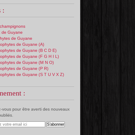
 :
 champignons
 de Guyane
phytes de Guyane
ophytes de Guyane (A)
ophytes de Guyane (B C D E)
ophytes de Guyane (F G H I L)
ophytes de Guyane (M N O)
ophytes de Guyane (P R)
ophytes de Guyane (S T U V X Z)
nement :
-vous pour être averti des nouveaux
publiés.