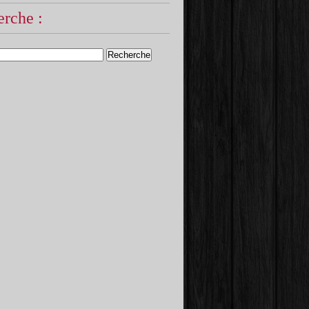
rche :