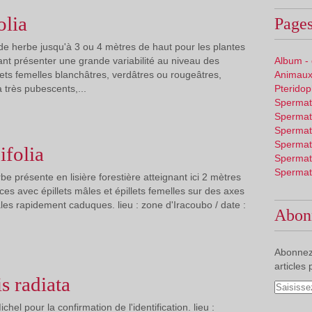
olia
Pages
ande herbe jusqu'à 3 ou 4 mètres de haut pour les plantes
nt présenter une grande variabilité au niveau des
Album -
lets femelles blanchâtres, verdâtres ou rougeâtres,
Animaux
 très pubescents,...
Pterido
Spermat
Spermat
Spermat
Spermat
ifolia
Spermat
Spermat
rbe présente en lisière forestière atteignant ici 2 mètres
ces avec épillets mâles et épillets femelles sur des axes
âles rapidement caduques. lieu : zone d'Iracoubo / date :
Abon
Abonnez
articles 
s radiata
el pour la confirmation de l'identification. lieu :