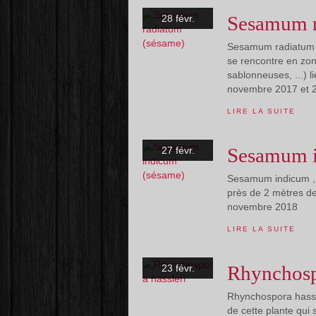
Sesamum r
28 févr.
Sesamum radiatum , 
se rencontre en zon
sablonneuses, ...) l
novembre 2017 et 25
LIRE LA SUITE
Sesamum i
27 févr.
Sesamum indicum , pl
près de 2 mètres de
novembre 2018
LIRE LA SUITE
Rhynchosp
23 févr.
Rhynchospora hassler
de cette plante qui