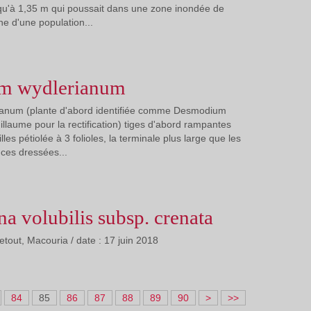
qu'à 1,35 m qui poussait dans une zone inondée de
e d'une population...
m wydlerianum
anum (plante d'abord identifiée comme Desmodium
uillaume pour la rectification) tiges d'abord rampantes
les pétiolée à 3 folioles, la terminale plus large que les
nces dressées...
na volubilis subsp. crenata
uetout, Macouria / date : 17 juin 2018
1
2
84
85
86
87
88
89
90
>
>>