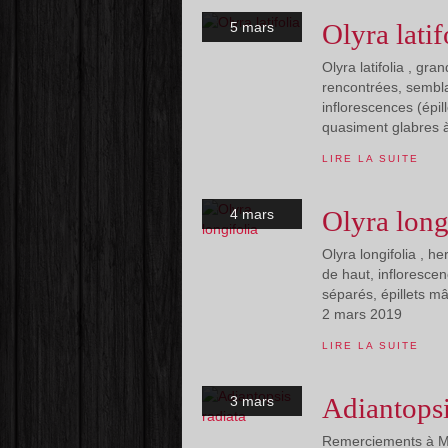
Olyra latif
5 mars
Olyra latifolia , gr
rencontrées, sembla
inflorescences (épil
quasiment glabres à
LIRE LA SUITE
Olyra long
4 mars
Olyra longifolia , he
de haut, inflorescen
séparés, épillets m
2 mars 2019
LIRE LA SUITE
Adiantopsi
3 mars
Remerciements à Mich