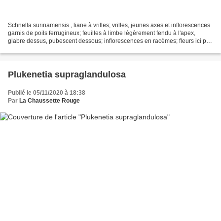
Schnella surinamensis , liane à vrilles; vrilles, jeunes axes et inflorescences
garnis de poils ferrugineux; feuilles à limbe légèrement fendu à l'apex,
glabre dessus, pubescent dessous; inflorescences en racèmes; fleurs ici peu
ouvertes; calice verdâtre...
Plukenetia supraglandulosa
Publié le 05/11/2020 à 18:38
Par
La Chaussette Rouge