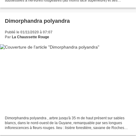
subsessiles à nervures rougeâtres (au moins face supérieure) et ses
inflorescences à fleurs à pétales blancs à rosés....
Dimorphandra polyandra
Publié le 01/11/2020 à 07:07
Par
La Chaussette Rouge
Dimorphandra polyandra , arbre jusqu'à 35 m de haut présent sur sables
blancs, dans le nord-ouest de la Guyane, remarquable par ses longues
inflorescences à fleurs rouges. lieu : lisière forestière, savane de Roches
Blanches, Iracoubo / date : 25 avril...