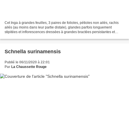
Cet Inga à grandes feuilles, 3 paires de folioles, pétioles non ailés, rachis
ailés (au moins dans leur partie distale), glandes parfois longuement
stipitées et inflorescences dressées à grandes bractées persistantes et
longues fleurs à calice vert glabre...
Schnella surinamensis
Publié le 06/11/2020 à 22:01
Par
La Chaussette Rouge