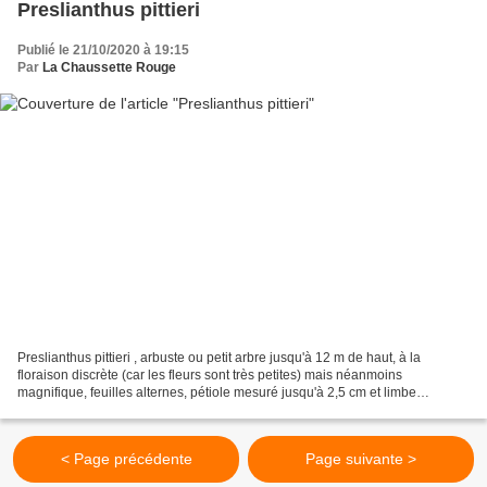
Preslianthus pittieri
Publié le 21/10/2020 à 19:15
Par
La Chaussette Rouge
Preslianthus pittieri , arbuste ou petit arbre jusqu'à 12 m de haut, à la
floraison discrète (car les fleurs sont très petites) mais néanmoins
magnifique, feuilles alternes, pétiole mesuré jusqu'à 2,5 cm et limbe
elliptique mesuré jusqu'à 27 x 11,5 cm,...
< Page précédente
Page suivante >