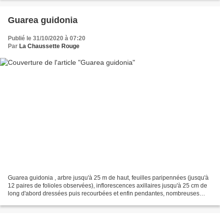
Guarea guidonia
Publié le 31/10/2020 à 07:20
Par
La Chaussette Rouge
Guarea guidonia , arbre jusqu'à 25 m de haut, feuilles paripennées (jusqu'à
12 paires de folioles observées), inflorescences axillaires jusqu'à 25 cm de
long d'abord dressées puis recourbées et enfin pendantes, nombreuses
fleurs de type 4 à calice verdâtre,...