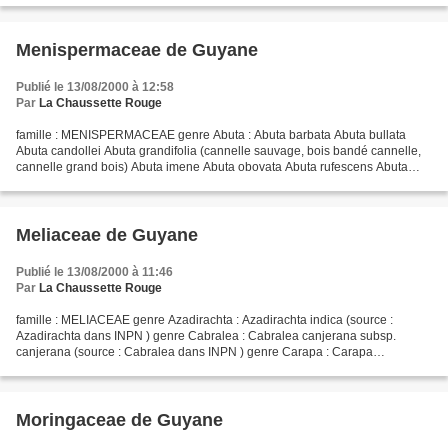
Menispermaceae de Guyane
Publié le 13/08/2000 à 12:58
Par
La Chaussette Rouge
famille : MENISPERMACEAE genre Abuta : Abuta barbata Abuta bullata
Abuta candollei Abuta grandifolia (cannelle sauvage, bois bandé cannelle,
cannelle grand bois) Abuta imene Abuta obovata Abuta rufescens Abuta
sandwithiana Abuta solimoesensis (source...
Meliaceae de Guyane
Publié le 13/08/2000 à 11:46
Par
La Chaussette Rouge
famille : MELIACEAE genre Azadirachta : Azadirachta indica (source :
Azadirachta dans INPN ) genre Cabralea : Cabralea canjerana subsp.
canjerana (source : Cabralea dans INPN ) genre Carapa : Carapa
guianensis Carapa surinamensis (source : Carapa dans...
Moringaceae de Guyane