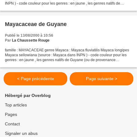
INPN ) - code couleur pour les genres : en jaune , les genres natifs de
Guyane (ou de provenance indéterminée) en...
Mayacaceae de Guyane
Publié le 13/08/2000 à 10:56
Par
La Chaussette Rouge
famille : MAYACACEAE genre Mayaca : Mayaca fluviatilis Mayaca longipes
Mayaca sellowiana (source : Mayaca dans INPN ) - code couleur pour les
genres : en jaune , les genres natifs de Guyane (ou de provenance
indéterminée) en gris , les genres introduits...
< Page précédente
Page suivante >
Hébergé par Overblog
Top articles
Pages
Contact
Signaler un abus