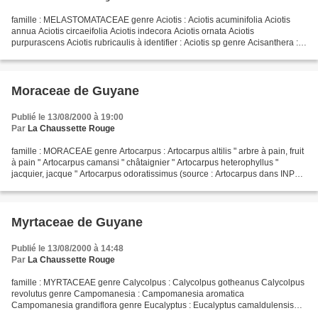
famille : MELASTOMATACEAE genre Aciotis : Aciotis acuminifolia Aciotis
annua Aciotis circaeifolia Aciotis indecora Aciotis ornata Aciotis
purpurascens Aciotis rubricaulis à identifier : Aciotis sp genre Acisanthera :
Acisanthera uniflora genre Adelobotrys...
Moraceae de Guyane
Publié le 13/08/2000 à 19:00
Par
La Chaussette Rouge
famille : MORACEAE genre Artocarpus : Artocarpus altilis " arbre à pain, fruit
à pain " Artocarpus camansi " châtaignier " Artocarpus heterophyllus "
jacquier, jacque " Artocarpus odoratissimus (source : Artocarpus dans INPN )
genre Bagassa : Bagassa...
Myrtaceae de Guyane
Publié le 13/08/2000 à 14:48
Par
La Chaussette Rouge
famille : MYRTACEAE genre Calycolpus : Calycolpus gotheanus Calycolpus
revolutus genre Campomanesia : Campomanesia aromatica
Campomanesia grandiflora genre Eucalyptus : Eucalyptus camaldulensis
Eucalyptus deglupta Eucalyptus globulus Eucalyptus setosa...