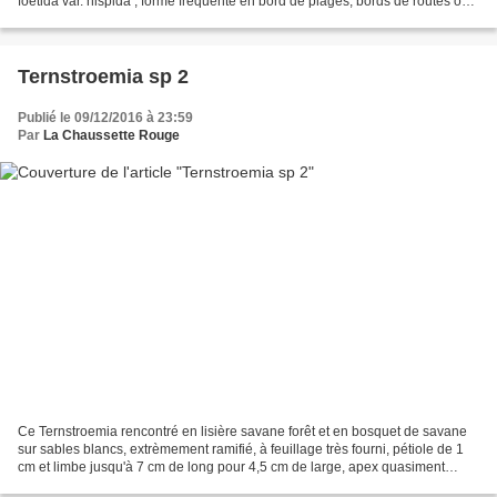
foetida var. hispida , forme fréquente en bord de plages, bords de routes ou
de pistes par un ovaire...
Ternstroemia sp 2
Publié le 09/12/2016 à 23:59
Par
La Chaussette Rouge
Ce Ternstroemia rencontré en lisière savane forêt et en bosquet de savane
sur sables blancs, extrèmement ramifié, à feuillage très fourni, pétiole de 1
cm et limbe jusqu'à 7 cm de long pour 4,5 cm de large, apex quasiment
arrondi et marge imperceptiblement...