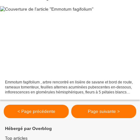
Emmotum fagifolium , arbre rencontré en lisière de savane et bord de route,
rameaux tomenteux, feuilles alternes acuminées pubescentes en-dessous,
inflorescences en glomérules hémisphériques, fleurs à 5 pétales blancs
retournés avec de longs poils à l'intérieur...
< Page précédente
Page suivante >
Hébergé par Overblog
Top articles