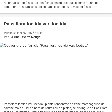
reconnaissable à ses racines-échasses en arceaux, comme autant de
contreforts assurant sa stabilité dans le sable ou la vase et à ses
inflorescences ramifiées à nombreuses fleurs. lieux : arrière-plage...
Passiflora foetida var. foetida
Publié le 11/12/2016 à 18:11
Par
La Chaussette Rouge
Passiflora foetida var. foetida , plante rencontrée en zone marécageuse de
savane mais aussi en bord de routes ou de pistes, se distingue de Passiflora