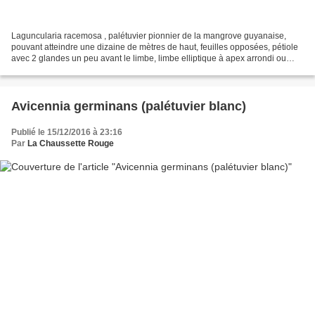
Laguncularia racemosa , palétuvier pionnier de la mangrove guyanaise,
pouvant atteindre une dizaine de mètres de haut, feuilles opposées, pétiole
avec 2 glandes un peu avant le limbe, limbe elliptique à apex arrondi ou
légèrement émarginé. lieux : arrière-plage...
Avicennia germinans (palétuvier blanc)
Publié le 15/12/2016 à 23:16
Par
La Chaussette Rouge