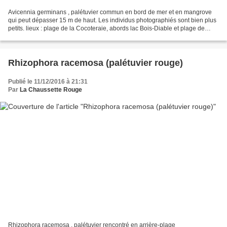
Avicennia germinans , palétuvier commun en bord de mer et en mangrove
qui peut dépasser 15 m de haut. Les individus photographiés sont bien plus
petits. lieux : plage de la Cocoteraie, abords lac Bois-Diable et plage de
Guatemala, Kourou dates : 16 et...
Rhizophora racemosa (palétuvier rouge)
Publié le 11/12/2016 à 21:31
Par
La Chaussette Rouge
Rhizophora racemosa , palétuvier rencontré en arrière-plage