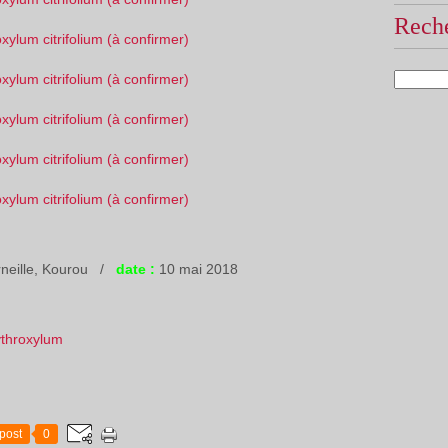
Reche
neille, Kourou /
date :
10 mai 2018
ythroxylum
post
0