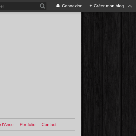
Connexion
+
Créer mon blog
 l'Anse
Portfolio
Contact