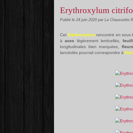
Erythroxylum citrifo
Publié le
24 juin 2020
par La Chaussette 
Cet
Erythroxylum
rencontré en sous-
à
axes
légèrement lenticellés,
feui
longitudinales bien marquées,
fleu
lancéolés pourrait
correspondre à
Eryt