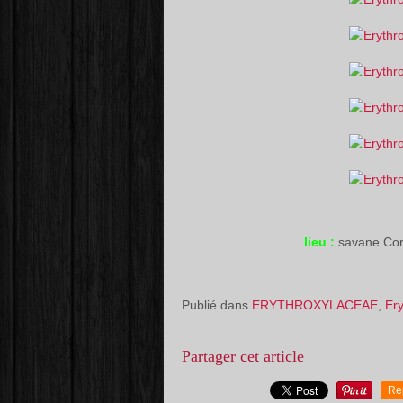
lieu :
savane Cor
Publié dans
ERYTHROXYLACEAE
,
Er
Partager cet article
Re