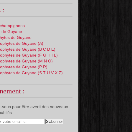
 :
 champignons
 de Guyane
phytes de Guyane
ophytes de Guyane (A)
ophytes de Guyane (B C D E)
ophytes de Guyane (F G H I L)
ophytes de Guyane (M N O)
ophytes de Guyane (P R)
ophytes de Guyane (S T U V X Z)
nement :
-vous pour être averti des nouveaux
publiés.