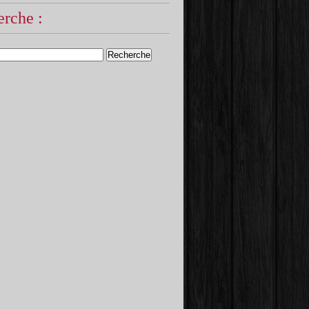
rche :