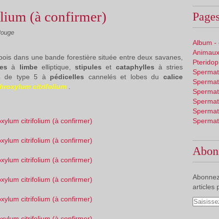
lium (à confirmer)
Pages
Rouge
Album -
Animaux
bois dans une bande forestière située entre deux savanes,
Pterido
lles
à
limbe
elliptique,
stipules
et
cataphylles
à stries
Spermat
rs
de type 5 à
pédicelles
cannelés et lobes du
calice
Spermat
hroxylum citrifolium
.
Spermat
Spermat
Spermat
Spermat
Abon
Abonnez
articles 