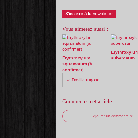
S'inscrire à la newsletter
Vous aimerez aussi :
Erythroxylu
Erythroxylum
suberosum
squamatum (à
confirmer)
Davilla rugosa
Commenter cet article
Ajouter un commentaire